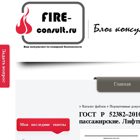
Главная
»
»
Каталог файлов
Нормативные доку
ГОСТ Р 52382–2010
пассажирские. Лиф
Мои последние твитты