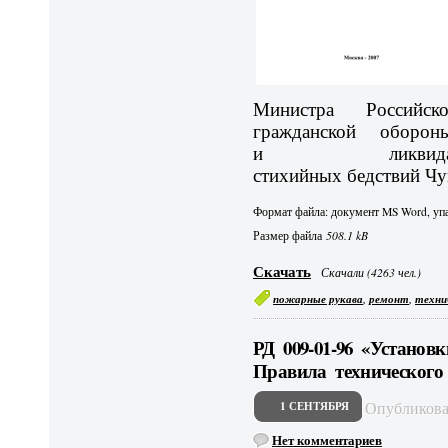
Министра Российс
гражданской оборон
и ликвидац
стихийных бедствий Чу
Формат файла: документ MS Word, упа
Размер файла
508.1 kB
Скачать
Скачали (4263 чел.)
,
,
пожарные рукава
ремонт
техни
РД 009-01-96 «Установ
Правила технического
Опубликов
1 СЕНТЯБРЯ
Нет комментариев