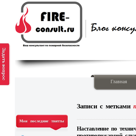
Главная
Записи с метками
Мои последние твитты
Наставление по технич
противопожарной слу