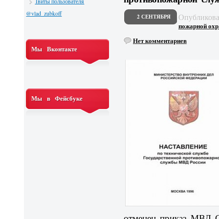
Твиты пользователя
@vlad_zubkoff
Опубликов
2 СЕНТЯБРЯ
пожарной охр.
Нет комментариев
Мы Вконтакте
Мы в Фейсбуке
отменен приказ МВД С