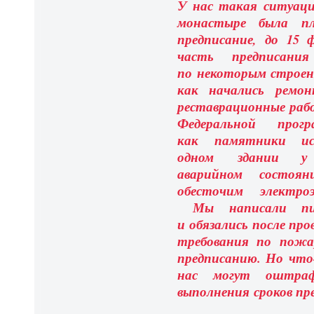
У нас такая ситуация
монастыре была пл
предписание, до 15 
часть предписан
по некоторым строени
как начались ремо
реставрационные раб
Федеральной прогр
как памятники и
одном здании у
аварийном состоя
обесточим электро
Мы написали пис
и обязались после пр
требования по пожар
предписанию. Но что-
нас могут оштраф
выполнения сроков пр