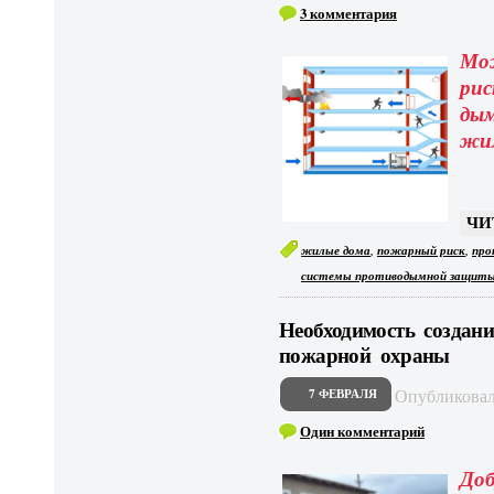
3 комментария
М
р
ды
жи
ЧИ
,
,
жилые дома
пожарный риск
про
системы противодымной защит
Необходимость создан
пожарной охраны
Опубликова
7 ФЕВРАЛЯ
Один комментарий
До