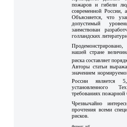
пожаров и гибели л
современной России, 
Объясняется, что уз
допустимый урове
заимствован разрабо
голландских литератур
Продемонстрировано,
нашей стране величин
риска составляет порядк
Авторы статьи выража
значением нормируемо
России является 5,
установленного Те
требованиях пожарной 
Чрезвычайно интересн
прочтения всеми спец
рисков.
Формат: .pdf