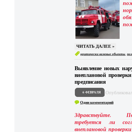
п
но
об
пож
ЧИТАТЬ ДАЛЕЕ »
,
критически важные объекты
по
Выявление новых нар
внеплановой проверки
предписания
Опубликова
6 ФЕВРАЛЯ
Один комментарий
Здравствуйте. П
требуется ли согл
внеплановой проверки