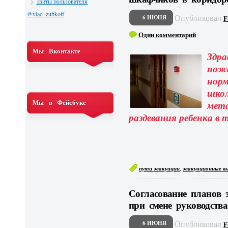
Твиты пользователя
@vlad_zubkoff
Опубликовал
6 ИЮНЯ
F
Один комментарий
Мы Вконтакте
Зд
пожа
норм
шко
Мы в Фейсбуке
ме
раздевания ребенка в 
,
пути эвакуации
эвакуационные в
Согласование планов
при смене руководств
Опубликовал
6 ИЮНЯ
F