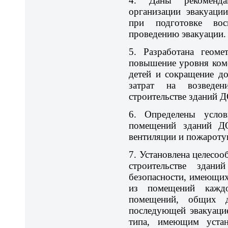
4. Даны рекоменда
организации эвакуаци
при подготовке вос
проведению эвакуации.
5. Разработана геоме
повышение уровня ком
детей и сокращение д
затрат на возведе
строительстве зданий Д
6. Определены услов
помещений зданий Д
вентиляции и пожароту
7. Установлена целесоо
строительстве здани
безопасности, имеющих
из помещений кажд
помещений, общих д
последующей эвакуацие
типа, имеющим устан