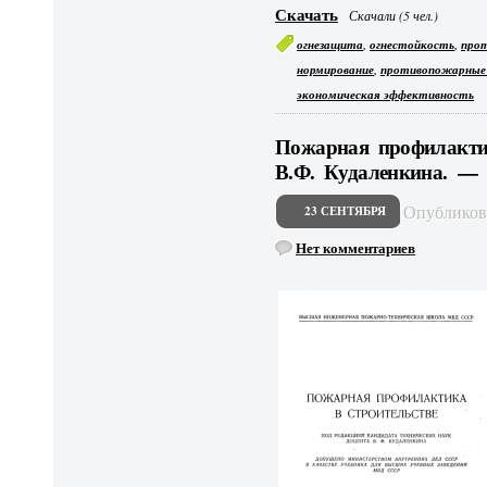
Скачать
Скачали (5 чел.)
,
,
огнезащита
огнестойкость
про
,
нормирование
противопожарные 
экономическая эффективность
Пожарная профилактик
В.Ф. Кудаленкина. 
Опублико
23 СЕНТЯБРЯ
Нет комментариев