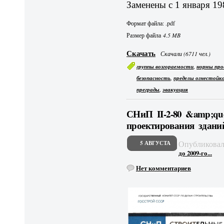
Заменены с 1 января 19
Формат файла: .pdf
Размер файла
4.5 MB
Скачать
Скачали (6711 чел.)
,
группы возгораемости
нормы про
,
безопасность
пределы огнестойк
,
преграды
эвакуация
СНиП II-2-80 &amp;q
проектирования здани
Опубликова
5 АВГУСТА
до 2009-го...
Нет комментариев