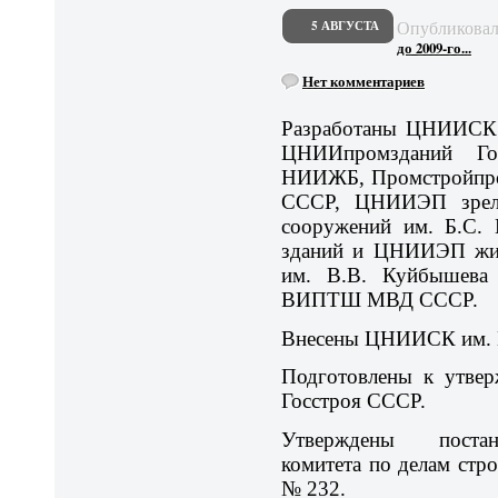
Опубликова
5 АВГУСТА
до 2009-го...
Нет комментариев
Разработаны ЦНИИСК 
ЦНИИпромзданий Го
НИИЖБ, Промстройпрое
СССР, ЦНИИЭП зрел
сооружений им. Б.С.
зданий и ЦНИИЭП жи
им. В.В. Куйбышев
ВИПТШ МВД СССР.
Внесены ЦНИИСК им. К
Подготовлены к утвер
Госстроя СССР.
Утверждены постан
комитета по делам стро
№ 232.