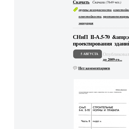
Скачать
Скачали (7649 чел.)
,
группы возгораемости
огнестойк
,
огнестойкости
противопожарны
эвакуация
СНиП II-А.5-70 &amp
проектирования здани
Опубликова
5 АВГУСТА
до 2009-го...
Нет комментариев