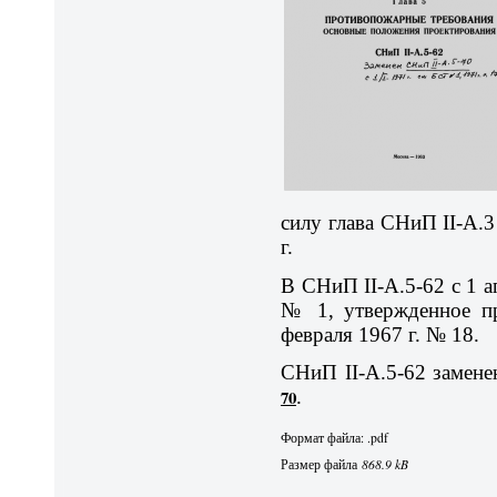
силу глава СНиП II-А.3
г.
В СНиП II-А.5-62 с 1 а
№ 1, утвержденное п
февраля 1967 г. № 18.
СНиП II-А.5-62 замене
70
.
Формат файла: .pdf
Размер файла
868.9 kB