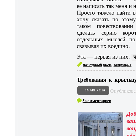
ее написать так меня и 
Просто тяжело найти в
хочу сказать по этом
таком повествовани
сделать серию коро
отдельных мыслей по
связывая их воедино.
Эта — первая из них.
,
пожарный риск
эвакуация
Требования к крыльц
Опубликов
16 АВГУСТА
5 комментариев
Доб
ва
во
офи