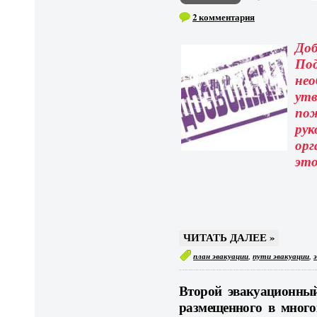
2 комментария
Доб
По
нео
утв
пож
ру
ор
эт
ЧИТАТЬ ДАЛЕЕ »
,
,
план эвакуации
пути эвакуации
Второй эвакуационный
размещенного в мног