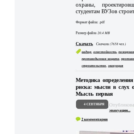
охраны, проектиров
студентам ВУЗов строи
Формат файла: .pdf
Размер файла
20.4 MB
Скачать
Скачали (7658 чел.)
,
,
надзор
огнестойкость
пожарная
,
противодымная защита
противо
,
строительство
эвакуация
Методика определения
риска: мысли в слух 
Мысль первая
Опубликов
4 СЕНТЯБРЯ
эвакуации...
2 комментария