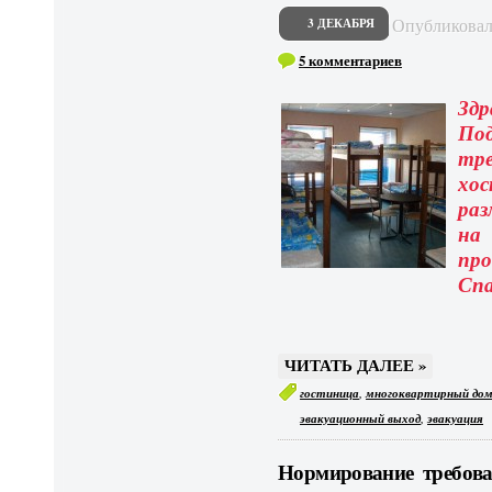
Опубликова
3 ДЕКАБРЯ
5 комментариев
Здр
По
тре
хо
ра
на
про
Спа
ЧИТАТЬ ДАЛЕЕ »
,
гостиница
многоквартирный до
,
эвакуационный выход
эвакуация
Нормирование требова