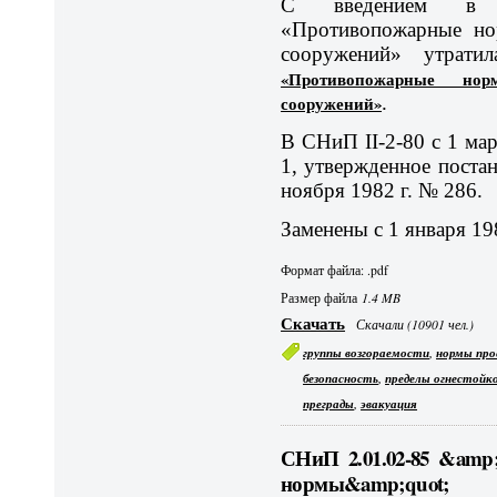
С введением в 
«Противопожарные но
сооружений» утрат
«Противопожарные но
сооружений»
.
В СНиП II-2-80 с 1 мар
1, утвержденное поста
ноября 1982 г. № 286.
Заменены с 1 января 19
Формат файла: .pdf
Размер файла
1.4 MB
Скачать
Скачали (10901 чел.)
,
группы возгораемости
нормы про
,
безопасность
пределы огнестойк
,
преграды
эвакуация
СНиП 2.01.02-85 &amp
нормы&amp;quot;