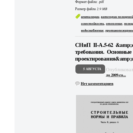
Формат файла: .pdf
Размер файла
2.9 MB
,
вентиляции
категории пожарной
,
,
огнестойкость
отопление
пожар
,
водоснабжение
противопожарное
СНиП II-А.5-62 &amp;
требования. Основные
проектирования&amp;q
Опубликова
5 АВГУСТА
до 2009-го...
Нет комментариев