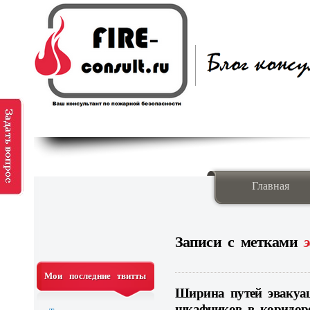
Главная
Записи с метками
Мои последние твитты
Ширина путей эвакуац
шкафчиков в коридор