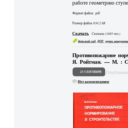
работе геометрию ступе
Формат файла: .pdf
Размер файла
830.2 kB
Скачать
Скачали (3485 чел.)
,
,
детский сад
ДОУ
пути эвакуаци
Противопожарное норм
Я. Ройтман. — М. : С
Опублико
23 СЕНТЯБРЯ
Нет комментариев