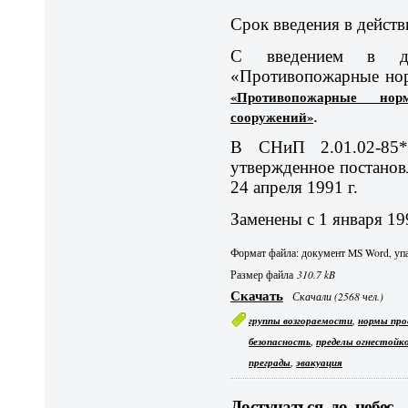
Срок введения в действ
С введением в де
«Противопожарные но
«Противопожарные но
сооружений»
.
В СНиП 2.01.02-85
утвержденное постано
24 апреля 1991 г.
Заменены с 1 января 19
Формат файла: документ MS Word, упа
Размер файла
310.7 kB
Скачать
Скачали (2568 чел.)
,
группы возгораемости
нормы про
,
безопасность
пределы огнестойк
,
преграды
эвакуация
Достучаться до небес