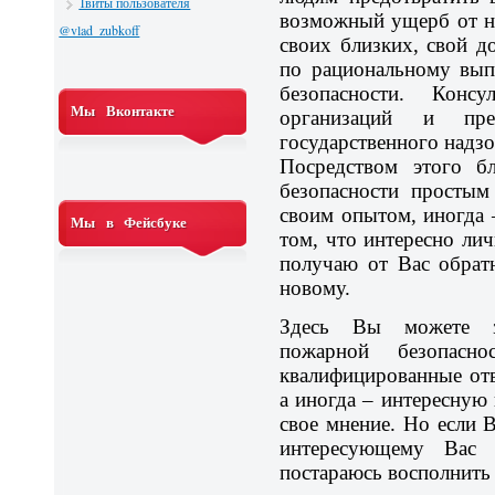
Твиты пользователя
возможный ущерб от не
@vlad_zubkoff
своих близких, свой д
по рациональному вып
безопасности. Конс
Мы Вконтакте
организаций и пре
государственного надзо
Посредством этого б
безопасности простым
своим опытом, иногда
Мы в Фейсбуке
том, что интересно ли
получаю от Вас обрат
новому.
Здесь Вы можете з
пожарной безопасн
квалифицированные от
а иногда – интересную
свое мнение. Но если 
интересующему Вас
постараюсь восполнить 