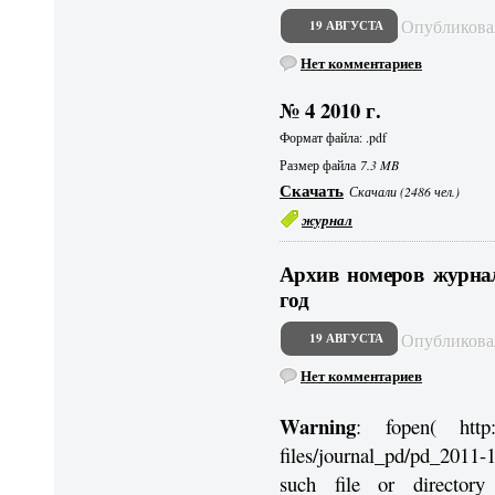
Опубликов
19 АВГУСТА
Нет комментариев
№ 4 2010 г.
Формат файла: .pdf
Размер файла
7.3 MB
Скачать
Скачали (2486 чел.)
журнал
Архив номеров журнал
год
Опубликов
19 АВГУСТА
Нет комментариев
Warning
: fopen( http://
files/journal_pd/pd_2011-
such file or directo