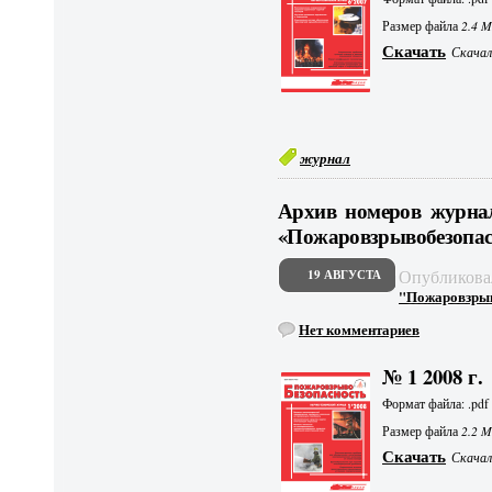
Размер файла
2.4 
Скачать
Скачали
журнал
Архив номеров журна
«Пожаровзрывобезопасн
Опубликов
19 АВГУСТА
"Пожаровзрыво
Нет комментариев
№ 1 2008 г.
Формат файла: .pdf
Размер файла
2.2 
Скачать
Скачали