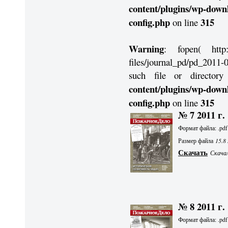
content/plugins/wp-down
config.php
315
on line
Warning
: fopen( http://
files/journal_pd/pd_2011-
such file or directo
content/plugins/wp-down
config.php
315
on line
№ 7 2011 г.
Формат файла: .pdf
Размер файла
15.8
Скачать
Скачал
№ 8 2011 г.
Формат файла: .pdf