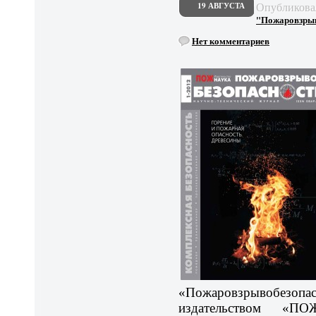
Опубликов
19 АВГУСТА
"Пожаровзрыво
Нет комментариев
«Пожаровзрывобез
издательством «