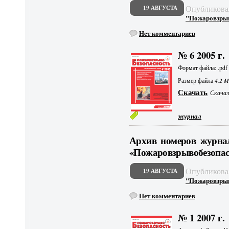
Опубликов
19 АВГУСТА
"Пожаровзрыво
Нет комментариев
№ 6 2005 г.
Формат файла: .pdf
Размер файла
4.2 
Скачать
Скачали
журнал
Архив номеров журна
«Пожаровзрывобезопасн
Опубликов
19 АВГУСТА
"Пожаровзрыво
Нет комментариев
№ 1 2007 г.