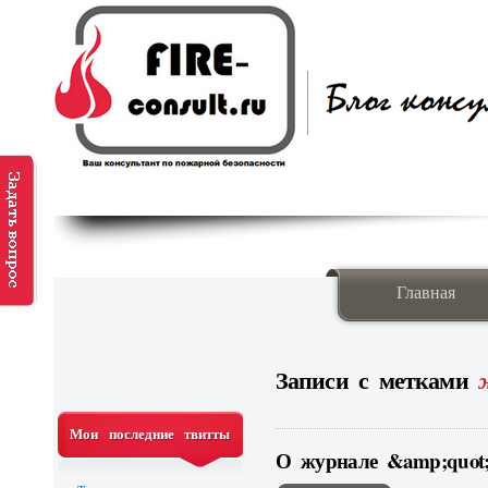
Главная
Записи с метками
Мои последние твитты
О журнале &amp;quot