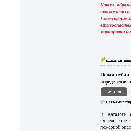
Каким образо
также класса з
1.помещение 
взрывоопасных
маркировки и 
,
категории
кате
Новая публик
определения 
29 ИЮНЯ
Нет коммента
В Каталоге 
Определение к
пожарной опас