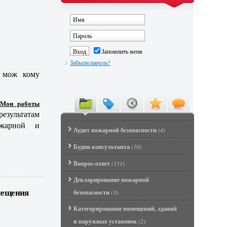
Запомнить меня
Забыли пароль?
 мож кому
Мои работы
езультатам
ожарной и
Аудит пожарной безопасности
(4)
Будни консультанта
(10)
Вопрос-ответ
(111)
Декларирование пожарной
мещения
безопасности
(3)
Категорирование помещений, зданий
и наружных установок
(2)