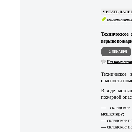
ЧИТАТЬ ДАЛЕЕ
взрывопожарная
Техническое 
взрывопожар
2 ДЕКАБРЯ
Нет коммента
Техническое 
опасности пом
В ходе настоя
пожарной опа
— складское
мешкотару;
— складское п
— складское п