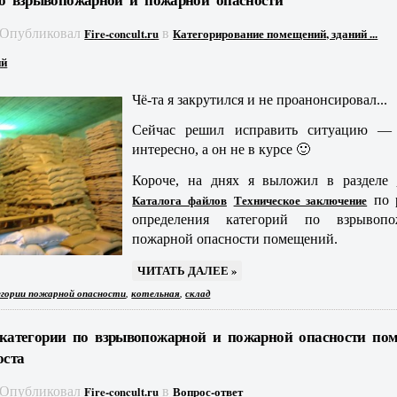
Опубликовал
в
Fire-concult.ru
Категорирование помещений, зданий ...
ий
Чё-та я закрутился и не проанонсировал...
Сейчас решил исправить ситуацию —
интересно, а он не в курсе 🙂
Короче, на днях я выложил в разделе
Каталога файлов
Техническое заключение
по р
определения категорий по взрывоп
пожарной опасности помещений.
ЧИТАТЬ ДАЛЕЕ »
,
,
гории пожарной опасности
котельная
склад
категории по взрывопожарной и пожарной опасности по
оста
Опубликовал
в
Fire-concult.ru
Вопрос-ответ