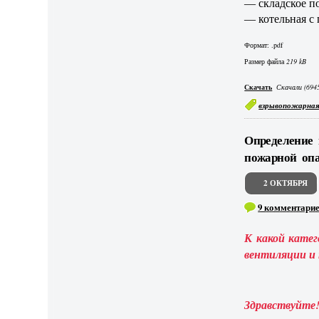
— складское п
— котельная с
Формат: .pdf
Размер файла
219 kB
Скачать
Скачали (6945
взрывопожарная
Определение 
пожарной оп
2 ОКТЯБРЯ
9 комментари
К какой кате
вентиляции и 
Здравствуйте