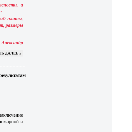
асности, а
и:
ж/б плиты,
ет, размеры
Александр
ТЬ ДАЛЕЕ »
результатам
аключение
пожарной и