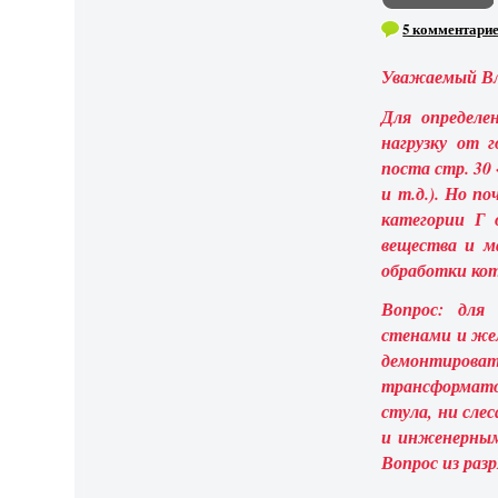
5 комментари
Уважаемый В
Для определе
нагрузку от 
поста стр. 30 
и т.д.). Но п
категории Г 
вещества и м
обработки кот
Вопрос: для
стенами и же
демонтирова
трансформатор
стула, ни сле
и инженерным
Вопрос из раз