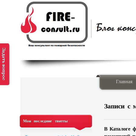
Главная
Записи с
Мои последние твитты
В Каталоге ф
помещений п