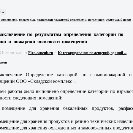
 »
,
,
,
,
 опасность
категории
категории пожарной опасности
котельная
сварочный пост
заключение по результатам определения категорий по
ной и пожарной опасности помещений
Опубликовал
в
Fire-concult.ru
Категорирование помещений, зданий ...
риев
заключение Определение категорий по взрывопожарной 
ещений ООО «Складской комплекс».
щей работы было выполнено определение категорий по взрыво
сности следующих помещений:
 помещение для хранения бакалейных продуктов, расфас
омещение для хранения продуктов и резино-технических изделий
омещение для хранения охлажденных и замороженных продукто