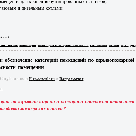
омещение для хранения бутилированных напитков;
 газовым и дизельным котлами.
1 чел.)
,
,
,
,
,
,
 опасность
категории
категории пожарной опасности
котельная
метан
мука
при
и обозначение категорий помещений по взрывопожарной
асности помещений
Опубликовал
в
Fire-concult.ru
Вопрос-ответ
ев
гории по взрывопожарной и пожарной опасности относится
кладовка мастерских в школе?
!