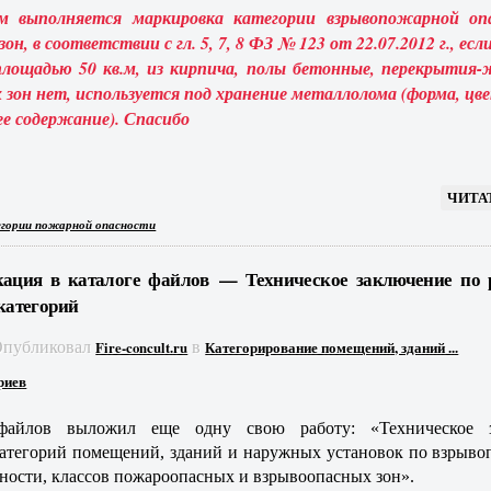
м выполняется маркировка категории взрывопожарной оп
он, в соответствии с гл. 5, 7, 8 ФЗ № 123 от 22.07.2012 г., есл
площадью 50 кв.м, из кирпича, полы бетонные, перекрытия-
 зон нет, используется под хранение металлолома (форма, цв
ее содержание). Спасибо
ЧИТА
гории пожарной опасности
ация в каталоге файлов — Техническое заключение по 
категорий
Опубликовал
в
Fire-concult.ru
Категорирование помещений, зданий ...
риев
файлов выложил еще одну свою работу: «Техническое з
атегорий помещений, зданий и наружных установок по взрыво
ности, классов пожароопасных и взрывоопасных зон».