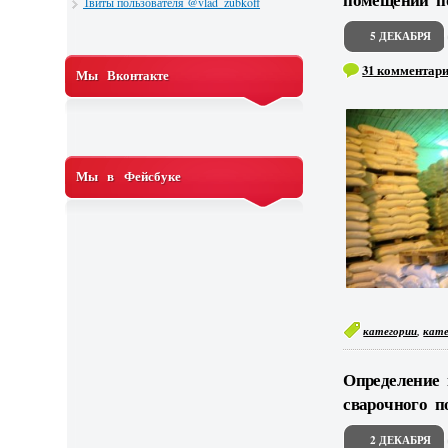
Твиты пользователя @vlad_zubkoff
5 ДЕКАБРЯ
31 комментар
Мы Вконтакте
Мы в Фейсбуке
,
категории
кате
Определение 
сварочного п
2 ДЕКАБРЯ