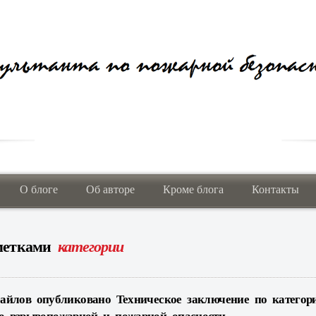
О блоге
Об авторе
Кроме блога
Контакты
 метками
категории
айлов опубликовано Техническое заключение по категор
о взрывопожарной и пожарной опасности