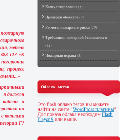
Консультирование
(1)
Проверки объектов
(3)
Расчеты пожарного риска
(10)
и пожарную
Требования пожарной безопасности
сварочного
(12)
ния, мебель
7 ФЗ-123 «К
Пожарная охрана
(2)
 негорючие
и, процесс
амени...»
ирпичными
Облако меток
Г я должен
 кабели и
Это flash облако тегов вы можете
ерстака ни
найти на сайте "
WordPress плагины
".
Для показа облака необходим
Flash
ы с котлами
Player 9
или выше.
тегории Г?