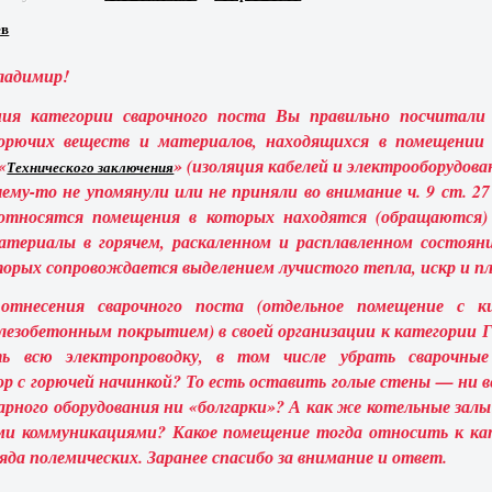
ев
ладимир!
ния категории сварочного поста Вы правильно посчитал
горючих веществ и материалов, находящихся в помещении 
«
» (изоляция кабелей и электрооборудова
Технического заключения
очему-то не упомянули или не приняли во внимание ч. 9 ст. 2
относятся помещения в которых находятся (обращаются)
атериалы в горячем, раскаленном и расплавленном состояни
орых сопровождается выделением лучистого тепла, искр и пл
 отнесения сварочного поста (отдельное помещение с к
лезобетонным покрытием) в своей организации к категории 
ть всю электропроводку, в том числе убрать сварочные
 с горючей начинкой? То есть оставить голые стены — ни в
сарного оборудования ни «болгарки»? А как же котельные зал
и коммуникациями? Какое помещение тогда относить к ка
ряда полемических. Заранее спасибо за внимание и ответ.