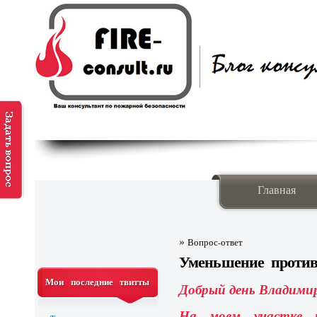
Главная
»
Вопрос-ответ
Уменьшение против
Мои последние твитты
Добрый день Владими
На моем участке 