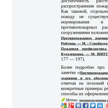
достаточность расс
распространения пожа
Как таковой, отдельн
поводу не существуе
нормирования и 
противопожарных ра
сооружениями изложен
Противопожарное нормир
Ройтман. — М. : Стройиздат
Пожарная профилактика 
Кудаленкина. — М: ВИПТ
177 — 197).
Более подробно про 
заметке «
Противопожарно
зданиями и его обоснов
отвечая на похожий 
конкретные примеры рез
способы их оформления
Метки:
противопожарные 