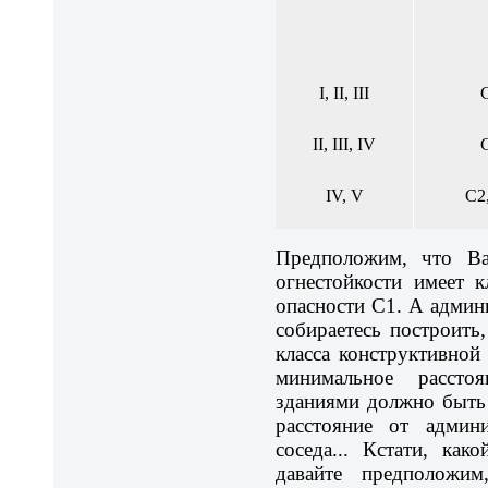
I, II, III
II, III, IV
IV, V
С2
Предположим, что Ва
огнестойкости имеет 
опасности С1. А админ
собираетесь построить,
класса конструктивной
минимальное расст
зданиями должно быть 
расстояние от админ
соседа... Кстати, ка
давайте предположи