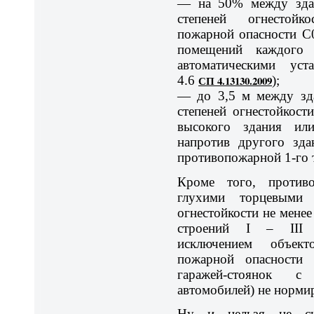
— на 50% между здан
степеней огнестойк
пожарной опасности С
помещений каждого
автоматическими уст
4.6
СП 4.13130.2009
);
— до 3,5 м между зда
степеней огнестойкост
высокого здания или
напротив другого зда
противопожарной 1-го т
Кроме того, против
глухими торцевыми
огнестойкости не менее
строений I – III с
исключением объект
пожарной опасности
гаражей-стоянок с
автомобилей) не норми
Ну и нельзя не ск