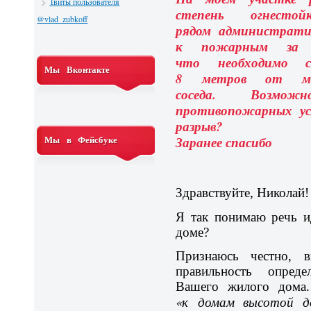
Твиты пользователя
степень огнесто
@vlad_zubkoff
рядом администрати
к пожарным за ко
что необходимо с
Мы Вконтакте
8 метров от м
соседа. Возм
противопожарных у
разрыв?
Мы в Фейсбуке
Заранее спасибо
Здравствуйте, Николай!
Я так понимаю речь и
доме?
Признаюсь честно, в
правильность опреде
Вашего жилого дома.
«к домам высотой д