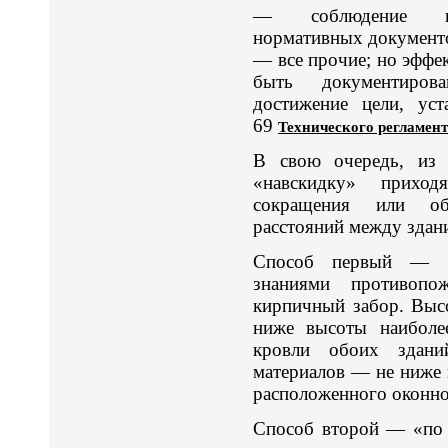
— соблюдение вы
нормативных документо
— все прочие; но эффе
быть документиров
достижение цели, уст
69
Технического регламен
В свою очередь, из 
«навскидку» прихо
сокращения или об
расстояний между здан
Способ первый — «
знаниями противоп
кирпичный забор. Выс
ниже высоты наиболее
кровли обоих здан
материалов — не ниже 
расположенного оконно
Способ второй — «по 