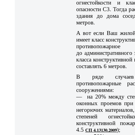
огнестойкости и кла
опасности С3. Тогда р
здания до дома сосе
метров.
А вот если Ваш жилой 
имеет класс конструкти
противопожарно
до административного з
класса конструктивной
составлять 6 метров.
В ряде случаев 
противопожарные ра
сооружениями:
— на 20% между стен
оконных проемов при 
негорючих материалов,
степеней огнесто
конструктивной пожа
4.5
СП 4.13130.2009
);