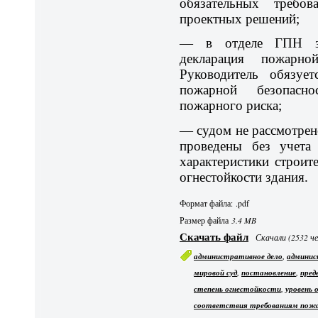
обязательных требов
проектных решений;
— в отделе ГПН зар
декларация пожарно
Руководитель обязует
пожарной безопасн
пожарного риска;
— судом не рассмотрен
проведены без учета 
характеристики строит
огнестойкости здания.
Формат файла: .pdf
Размер файла
3.4 MB
Скачать файл
Скачали (2532 че
,
административное дело
админис
,
,
мировой суд
постановление
пред
,
степень огнестойкости
уровень 
соответствия требованиям пожа