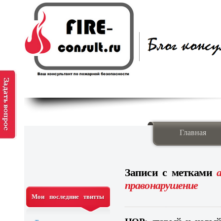
Главная
Записи с метками
правонарушение
Мои последние твитты