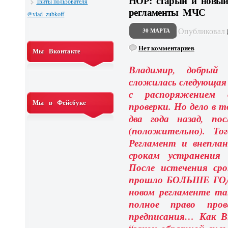
НОР: старый и новый
Твиты пользователя
регламенты МЧС
@vlad_zubkoff
Опубликовал
30 МАРТА
Нет комментариев
Мы Вконтакте
Владимир, добрый 
сложилась следующая
с распоряжением о
Мы в Фейсбуке
проверки. Но дело в 
два года назад, по
(положительно). То
Регламент и внеплан
срокам устранения 
После истечения сро
прошло БОЛЬШЕ ГОДА!
новом регламенте та
полное право пров
предписания… Как В