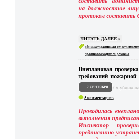
составить
админис
на должностное лицо
протокол составить 
ЧИТАТЬ ДАЛЕЕ »
административная ответственн
противопожарного режима
Внеплановая проверк
требований пожарной 
Опубликов
7 СЕНТЯБРЯ
5 комментариев
Проводилась внеплано
выполнения предписани
Инспектор прове
предписанию устранен