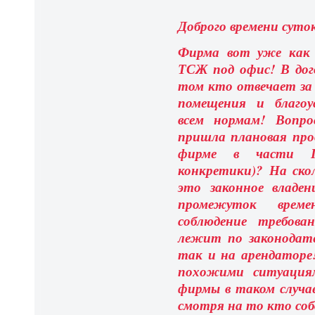
Доброго времени суто
Фирма вот уже как 
ТСЖ под офис! В дого
том кто отвечает за
помещения и благо
всем нормам! Вопр
пришла плановая про
фирме в части П
конкретики)?
На ско
это законное владе
промежуток вре
соблюдение требова
лежит по законодате
так и на арендатор
похожими ситуация
фирмы в таком случае
смотря на то кто соб