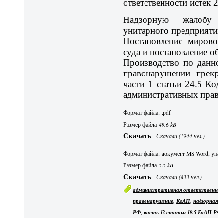
ответственности истек 2
Надзорную жалобу 
унитарного предприяти
Постановление мирово
суда и постановление о
Производство по данн
правонарушении прекр
части 1 статьи 24.5 К
административных пра
Формат файла: .pdf
Размер файла
49.6 kB
Скачать
Скачали (1944 чел.)
Формат файла: документ MS Word, упа
Размер файла
5.5 kB
Скачать
Скачали (833 чел.)
административная ответственн
,
,
правонарушение
КоАП
надзорна
,
РФ
часть 12 статьи 19.5 КоАП 