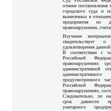
Суд Российской Феде
отмене постановления 
городского суда и по
вынесенных в отношен
предприятия по д
правонарушении, счита
Изучение материал
свидетельствует 
удовлетворения данной
В соответствии с ч
Российской Федера
правонарушениях ср
административной от
административн
предусмотренного ча
Российской Федера
правонарушениях, соста
Следовательно, по н
срок давности при
унитарного предпр