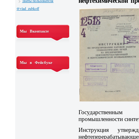
нефтехимической п
Твиты пользователя
@vlad_zubkoff
Мы Вконтакте
Мы в Фейсбуке
Государственным
промышленности синтет
Инструкция утвержд
нефтеперерабатыв