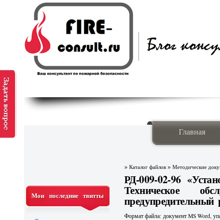
Главная
»
»
Каталог файлов
Методические док
РД-009-02-96 «Уста
Техническое об
Мои последние твитты
предупредительный 
Формат файла: документ MS Word, упа