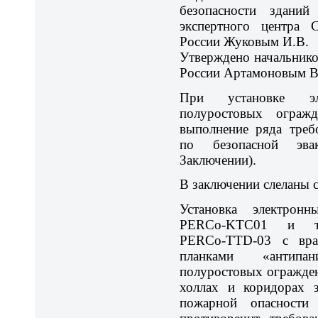
безопасности зданий
экспертного центра
России Жуковым И.В.
Утверждено начальник
России Артамоновым В
При установке э
полуростовых огражд
выполнение ряда треб
по безопасной эва
Заключении).
В заключении слеланы
Установка электрон
PERCo-KTC01 и тур
PERCo-TTD-03 с вр
планками «антипа
полуростовых огражде
холлах и коридорах з
пожарной опасност