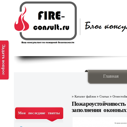
Главная
»
»
»
Каталог файлов
Статьи
Огнестойк
Пожароустойчив
заполнения оконных
Мои последние твитты