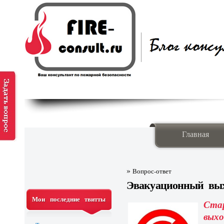
Главная
»
Вопрос-ответ
Эвакуационный вы
Мои последние твитты
Ста
выхо