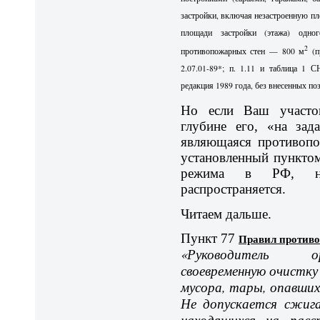
застройки, включая незастроенную п
площади застройки (этажа) одно
2
противопожарных стен — 800 м
(п
2.07.01-89*; п. 1.11 и таблица 1 
редакция 1989 года, без внесенных по
Но если Ваш участо
глубине его, «на зад
являющаяся противопо
установленный пункто
режима в РФ, н
распространяется.
Читаем дальше.
Пункт 77
Правил против
«Руководитель ор
своевременную очистку
мусора, тары, опавших
Не допускается сжиг
находящихся на рас