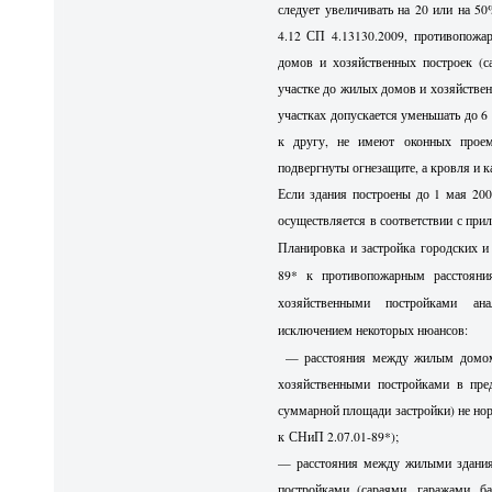
следует увеличивать на 20 или на 50%
4.12 СП
4.13130.2009, противопожа
домов и хозяйственных построек (са
участке до жилых домов и хозяйстве
участках допускается уменьшать до 6
к другу, не имеют оконных прое
подвергнуты огнезащите, а кровля и 
Если здания построены до 1 мая 20
осуществляется в соответ
ствии с при
Планировка и застройка городских и
89* к противопожарным расстоян
хозяйственными постройками ан
исключением некоторых нюансов:
— р
асстояния между жилым домом
хозяйственными постройками в пред
суммарной площади застройки) не но
к СНиП 2.07.01-89*);
— р
асстояния между жилыми здани
постройками (сараями, гаражами, 