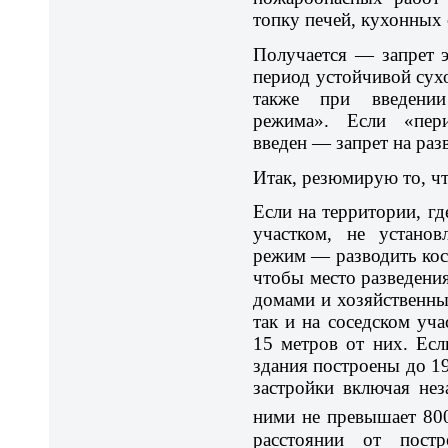
топку печей, кухонных 
Получается — запрет э
период устойчивой сухо
также при введении
режима». Если «пе
введен — запрет на разв
Итак, резюмирую то, что
Если на территории, г
участком, не устано
режим — разводить кос
чтобы место разведени
домами и хозяйственны
так и на соседском уча
15 метров от них. Есл
здания построены до 1
застройки включая не
ними не превышает 80
расстоянии от пост