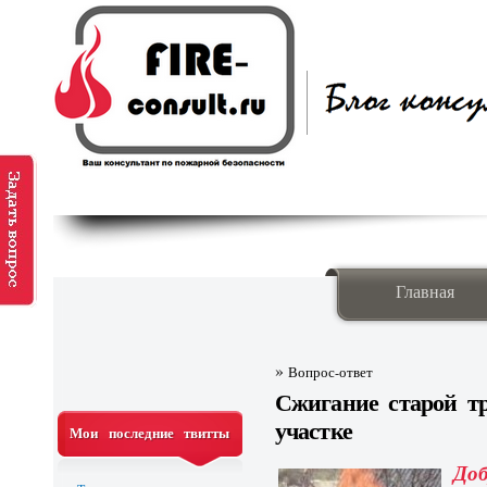
Главная
»
Вопрос-ответ
Сжигание старой т
участке
Мои последние твитты
Доб