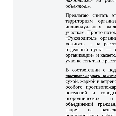
объектов.»
.
Предлагаю считать э
территориям органи
индивидуальных жи
участкам. Просто потом
«Руководитель органи
«сжигать ... на расс
отдельный пункт — зн
организации» и касаетс
участке есть такие расс
В соответствии с по
противопожарного режи
сухой, жаркой и ветрен
особого противопожа
поселений и городск
огороднических и
объединений граждан
запрет на разведе
пожароопасных работ 