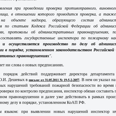
вления при проведении проверки противоправного, виновног
 лица, в отношении которого проводится проверка, а также
 на объекте надзора, образующего состав админист
ия по статьям Кодекса Российской Федерации об админи
иях, протоколы об административных правонарушениях, 
 составлять государственные инспектора по пожарному на
я и осуществляется производство по делу об админис
ии в порядке, установленном законодательством Российской
ативных правонарушениях
"
.
ет ни слова о новых предписаниях.
 порядок действий поддерживает директора департамента
Ю.И. Дешевых в
письме от 31.05.2011 № 19-5-2-2057
. В нем он указал на
вых нарушений требований пожарной безопасности во время 
роверки по контролю предписания, инспектор обязан составить 
ном правонарушении и далее уже действовать в рамках произ
ному делу в порядке, установленном КоАП РФ.
м языком: при выявлении новых нарушений инспектор и