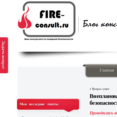
Главная
»
Вопрос-ответ
Внепланов
безопаснос
Мои последние твитты
Проводилась в