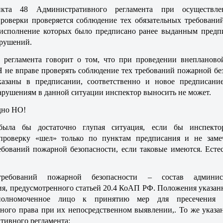
нкта 48 Административного регламента при осуществле
роверки проверяется соблюдение тех обязательных требовани
 исполнение которых было предписано ранее выданным предп
рушений.
 регламента говорит о том, что при проведении внепланово
 не вправе проверять соблюдение тех требований пожарной бе
казаны в предписании, соответственно и новое предписани
рушениям в данной ситуации инспектор выносить не может.
дно НО!
 была бы достаточно глупая ситуация, если бы инспекто
проверку «шел» только по пунктам предписания и не заме
бований пожарной безопасности, если таковые имеются. Есте
ребований пожарной безопасности – состав админист
я, предусмотренного статьей 20.4 КоАП РФ. Положения указан
полномоченное лицо к принятию мер для пресечения 
ного права при их непосредственном выявлении,. То же указа
тивного регламента: