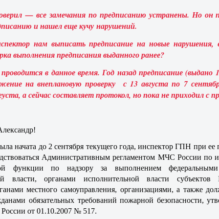
оверил — все замечания по предписанию устранены. Но он п
дписанию и нашел еще кучу нарушений.
пектор нам выписать предписание на новые нарушения, 
ерка выполнения предписания выданного ранее?
а проводится в данное время. Год назад предписание (выдано 
ряжение на внеплановую проверку с 13 августа по 7 сентяб
густа, а сейчас составляет протокол, но пока не приходил с п
Александр!
ыла начата до 2 сентября текущего года, инспектор ГПН при ее
одствоваться Административным регламентом МЧС России по 
нной функции по надзору за выполнением федеральными
ой власти, органами исполнительной власти субъектов 
ганами местного самоуправления, организациями, а также до
данами обязательных требований пожарной безопасности, ут
России от 01.10.2007 № 517.