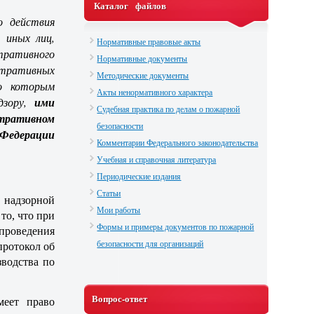
Каталог файлов
о действия
 иных лиц,
Нормативные правовые акты
ративного
Нормативные документы
стративных
Методические документы
по которым
Акты ненормативного характера
дзору,
ими
Судебная практика по делам о пожарной
тративном
безопасности
 Федерации
Комментарии Федерального законодательства
Учебная и справочная литература
Периодические издания
Статьи
 надзорной
Мои работы
 то, что при
Формы и примеры документов по пожарной
проведения
безопасности для организаций
протокол об
водства по
Вопрос-ответ
меет право