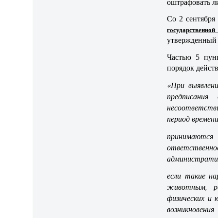
оштрафовать л
Со 2 сентября
государственн
утвержденный 
Частью 5 пун
порядок дейст
«При выявлени
предписания
несоответств
период времени
принимаются
ответственнос
администрати
если такие на
животным, ра
физических и 
возникновения