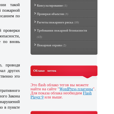
нии такой
Консультирование
(1)
й пожарной
Проверки объектов
(3)
исанием по
Расчеты пожарного риска
(10)
й проверки
Требования пожарной безопасности
зопасности,
(12)
е по вновь
Пожарная охрана
(2)
р, проводя
Облако меток
чал других
ственно это
Это flash облако тегов вы можете
найти на сайте "
WordPress плагины
".
ративного
Для показа облака необходим
Flash
ного Закона
Player 9
или выше.
нарушений
но в пункте