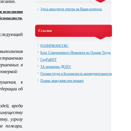
писание.
Здесь находятся ответы на Ваши вопросы
и исполнения
зопасности
,
Ссылки
 следующий
POZHPROEKT.RU
 выполнения
Блог Современного Инженера по Охране Труда
странению
ГидРаВПТ
ершенных в
ЗА пожарное ДЕЛО!
роверкой:
Охрана труда и Безопасность жизнедеятельности
Планы эвакуации при пожаре
ушения, к
едерации об
юдей, вреда
 имуществу
тву, угрозу
ие пожара,