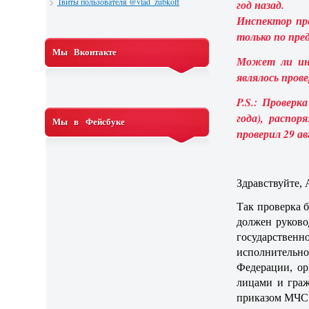
Твиты пользователя @vlad_zubkoff
год назад.
Инспектор пр
только по пре
Мы Вконтакте
Может ли инс
являлось пров
P.S.: Проверк
года), распо
Мы в Фейсбуке
проверил 29 ав
Здравствуйте, 
Так проверка б
должен руков
государстве
исполнительн
Федерации, ор
лицами и граж
приказом МЧС 