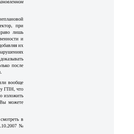
ановленном
неплановой
ектор, при
право лишь
венности и
добавляя их
нарушениях
доказывать
лько после
.
 или вообще
ру ГПН, что
но изложить
 Вы можете
 смотреть в
.10.2007 №