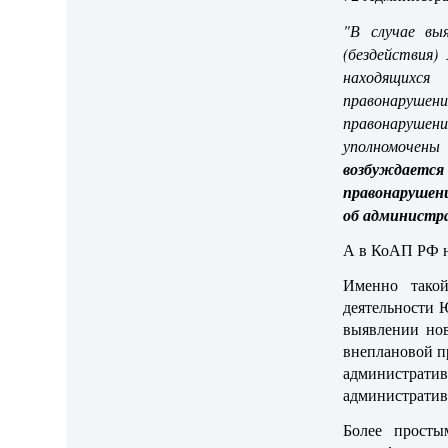
"В случае выя
(бездействия)
находящихся
правонарушен
правонарушен
уполномочены
возбуждаетс
правонарушен
об администр
А в КоАП РФ н
Именно такой
деятельности 
выявлении но
внеплановой п
административ
административ
Более просты