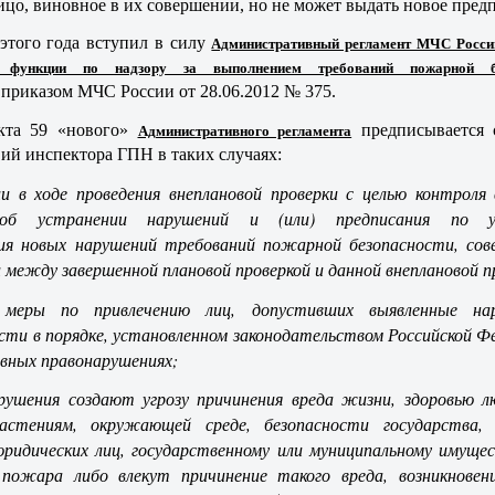
ицо, виновное в их совершении, но не может выдать новое пред
 этого года вступил в силу
Административный регламент МЧС Росси
ой функции по надзору за выполнением требований пожарной бе
приказом МЧС России от 28.06.2012 № 375.
кта 59 «нового»
Административного регламента
предписывается
вий инспектора ГПН в таких случаях:
и в ходе проведения внеплановой проверки с целью контроля
 об устранении нарушений и (или) предписания по у
ия новых нарушений требований пожарной безопасности, сов
 между завершенной плановой проверкой и данной внеплановой п
 меры по привлечению лиц, допустивших выявленные нар
ти в порядке, установленном законодательством Российской Ф
вных правонарушениях;
рушения создают угрозу причинения вреда жизни, здоровью л
стениям, окружающей среде, безопасности государства,
юридических лиц, государственному или муниципальному имущес
 пожара либо влекут причинение такого вреда, возникновен