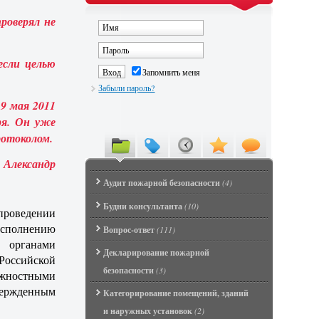
роверял не
если целью
Запомнить меня
Забыли пароль?
19 мая 2011
ря. Он уже
ротоколом.
Александр
Аудит пожарной безопасности
(4)
Будни консультанта
(10)
 проведении
исполнению
Вопрос-ответ
(111)
 органами
Декларирование пожарной
Российской
безопасности
(3)
лжностными
вержденным
Категорирование помещений, зданий
и наружных установок
(2)