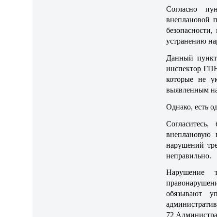
Согласно пу
внеплановой п
безопасности,
устранению на
Данный пункт
инспектор ГПН
которые не у
выявленным на
Однако, есть о
Согласитесь,
внеплановую 
нарушений тре
неправильно.
Нарушение т
правонарушени
обязывают у
административ
72 Администра