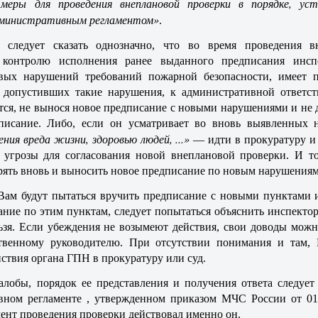
меры для проведения внеплановой проверки в порядке, уст
министративным регламентом»
.
, следует сказать однозначно, что во время проведения в
 контролю исполнения ранее выданного предписания инсп
вых нарушений требований пожарной безопасности, имеет 
 допустивших такие нарушения, к административной ответст
тся, не вынося новое предписание с новыми нарушениями и не 
дписание. Либо, если он усматривает во вновь выявленных 
ения вреда жизни, здоровью людей, ...»
— идти в прокуратуру и 
 угрозы для согласования новой внеплановой проверки. И то
рять вновь и выносить новое предписание по новым нарушениям
 Вам будут пытаться вручить предписание с новыми пунктами
ание по этим пунктам, следует попытаться объяснить инспекто
льзя. Если убеждения не возымеют действия, свои доводы мож
ственному руководителю. При отсутствии понимания и там,
ствия органа ГПН в прокуратуру или суд.
лобы, порядок ее представления и получения ответа следует
вном регламенте , утвержденном приказом МЧС России от 01
омент проведения проверки действовал именно он.