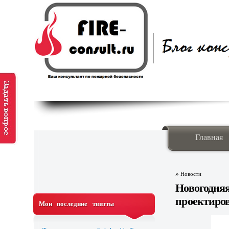
Главная
»
Новости
Новогодня
проектиро
Мои последние твитты