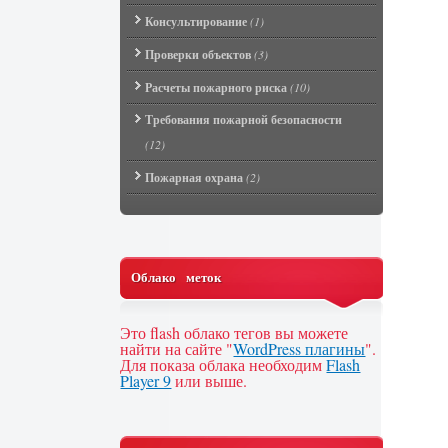
Консультирование
(1)
Проверки объектов
(3)
Расчеты пожарного риска
(10)
Требования пожарной безопасности
(12)
Пожарная охрана
(2)
Облако меток
Это flash облако тегов вы можете
найти на сайте "
WordPress плагины
".
Для показа облака необходим
Flash
Player 9
или выше.