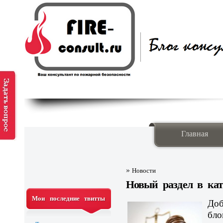
Главная
»
Новости
Новый раздел в кат
Мои последние твитты
Доб
бло