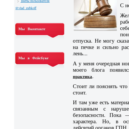
Твиты пользователя
С н
@vlad_zubkoff
Жел
раб
се
Мы Вконтакте
пон
отпуска. Не могу сказа
на печке и сильно ра
лень...
Мы в Фейсбуке
А у меня очередная нов
моего блога появи
практика
.
Стоит ли пояснять что
стоит.
И там уже есть матери
связанным с наруше
безопасности. Пока 
характера. Но, в 
дейсвтий органов ГПН.