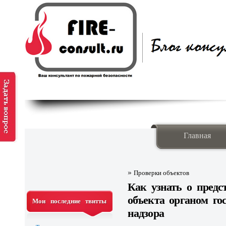
Главная
»
Проверки объектов
Как узнать о предс
объекта органом го
Мои последние твитты
надзора