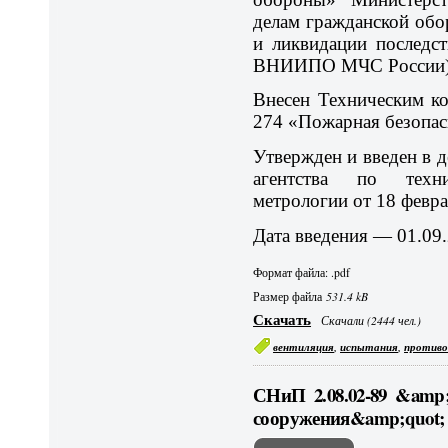
делам гражданской об
и ликвидации последс
ВНИИПО МЧС России)
Внесен Техническим к
274 «Пожарная безопас
Утвержден и введен в 
агентства по техн
метрологии от 18 февра
Дата введения — 01.09.
Формат файла: .pdf
Размер файла
531.4 kB
Скачать
Скачали (2444 чел.)
,
,
вентиляция
испытания
против
СНиП 2.08.02-89 &amp
сооружения&amp;quot;