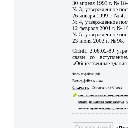
30 апреля 1993 г. № 18-
№ 3, утвержденное пос
26 января 1999 г. № 4,
№ 4, утвержденное пос
12 февраля 2001 г. № 1
№ 5, утвержденное пос
23 июня 2003 г. № 98.
СНиП 2.08.02-89 утра
связи со вступлени
«Общественные здания 
Формат файла: .pdf
Размер файла
6.9 MB
Скачать
Скачали (13347 чел.)
автоматическое пожаротушени
,
,
здания
пожарная сигнализация
п
,
,
занавес
пути эвакуации
степень
Страница 6 из 6
« Пер