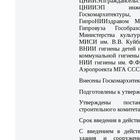
ЦНИИЭПграждансель
ЦНИИЭП инжене
Госкомархитекту
ГипроНИИздравом М
Гипровуза Гособра
Министерства куль
МИСИ им. В.В. Куй
ВНИИ гигиены детей 
коммунальной гигиены
НИИ гигиены им. Ф.Ф
Аэропроекта МГА ССС
Внесены Госкомархитек
Подготовлены к утверж
Утверждены постан
строительного комитета
Срок введения в действ
С введением в действ
здания и сооруже