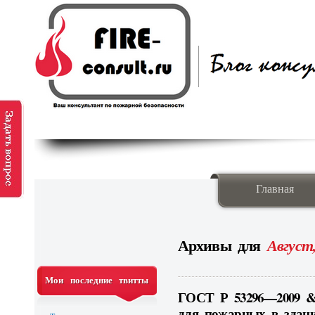
Главная
Архивы для
Август
Мои последние твитты
ГОСТ Р 53296—2009 &
для пожарных в здани