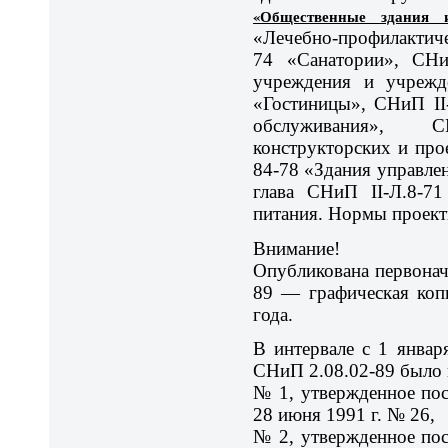
«Общественные здания 
«Лечебно-профилактиче
74 «Санатории», СНи
учреждения и учрежд
«Гостиницы», СНиП II
обслуживания», 
конструкторских и про
84-78 «Здания управле
глава СНиП II-Л.8-71
питания. Нормы проект
Внимание!
Опубликована первонач
89 — графическая коп
года.
В интервале с 1 январ
СНиП 2.08.02-89 было 
№ 1, утвержденное по
28 июня 1991 г. № 26,
№ 2, утвержденное по