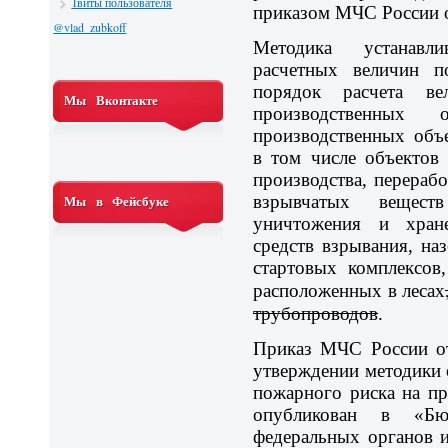
Твиты пользователя
приказом МЧС России о
@vlad_zubkoff
Методика устанавл
расчетных величин по
порядок расчета в
Мы Вконтакте
производственных 
производственных объе
в том числе объектов 
производства, перераб
взрывчатых вещест
Мы в Фейсбуке
уничтожения и хран
средств взрывания, на
стартовых комплексов
расположенных в лесах
трубопроводов
.
Приказ МЧС России о
утверждении методики 
пожарного риска на п
опубликован в «Бю
федеральных органов 