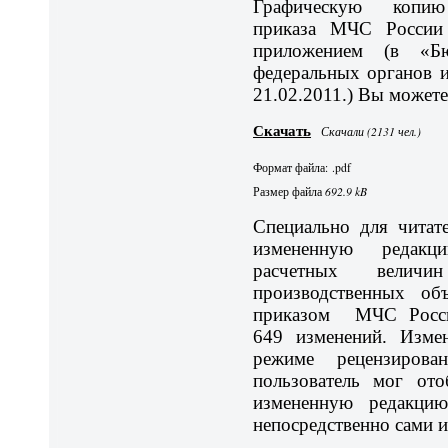
Графическую копию
приказа МЧС России
приложением (в «Бю
федеральных органов 
21.02.2011.) Вы можете
Скачать
Скачали (2131 чел.)
Формат файла: .pdf
Размер файла
692.9 kB
Специально для читат
измененную редакц
расчетных велич
производственных об
приказом МЧС Росси
649 изменений. Изм
режиме рецензирова
пользователь мог ото
измененную редакцию
непосредственно сами 