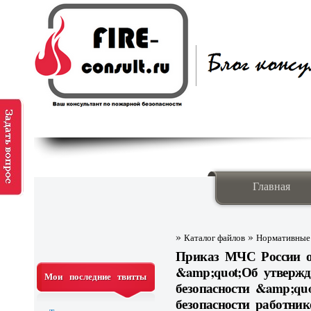
Главная
»
»
Каталог файлов
Нормативные
Приказ МЧС России от
&amp;quot;Об утверж
Мои последние твитты
безопасности &amp;qu
безопасности работник