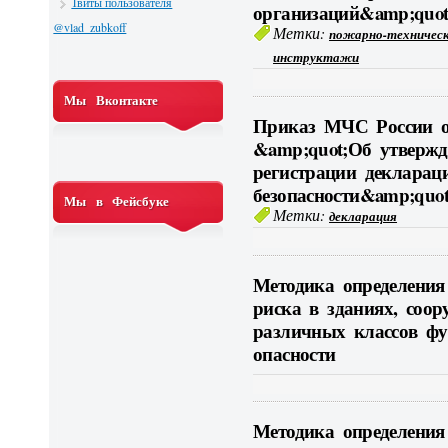
Твиты пользователя
организаций&amp;quot
@vlad_zubkoff
Метки:
пожарно-техничес
инструктажи
Мы Вконтакте
Приказ МЧС России от
&amp;quot;Об утверж
регистрации декларац
безопасности&amp;quot
Мы в Фейсбуке
Метки:
декларация
Методика определения
риска в зданиях, соор
различных классов ф
опасности
Методика определения