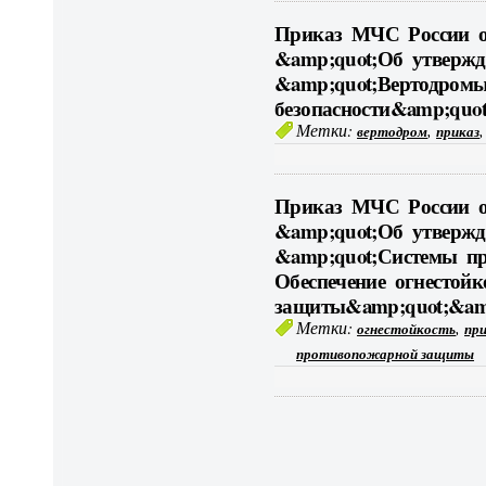
Приказ МЧС России от
&amp;quot;Об утвержд
&amp;quot;Вертодромы
безопасности&amp;quot
Метки:
,
вертодром
приказ
Приказ МЧС России от
&amp;quot;Об утвержд
&amp;quot;Системы п
Обеспечение огнестойк
защиты&amp;quot;&am
Метки:
,
огнестойкость
пр
противопожарной защиты