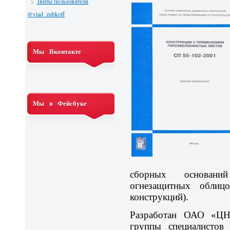
Твиты пользователя
@vlad_zubkoff
Мы Вконтакте
Мы в Фейсбуке
сборных основан
огнезащитных облиц
конструкций).
Разработан ОАО «ЦН
группы специалисто