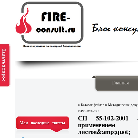
Главная
»
»
Каталог файлов
Методические док
строительству
СП 55-102-2001 &
Мои последние твитты
применением
листов&amp;quot;