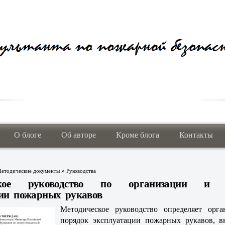
О блоге
Об авторе
Кроме блога
Контакты
»
етодические документы
Руководства
ское руководство по организации и 
ции пожарных рукавов
Методическое руководство определяет орг
порядок эксплуатации пожарных рукавов, 