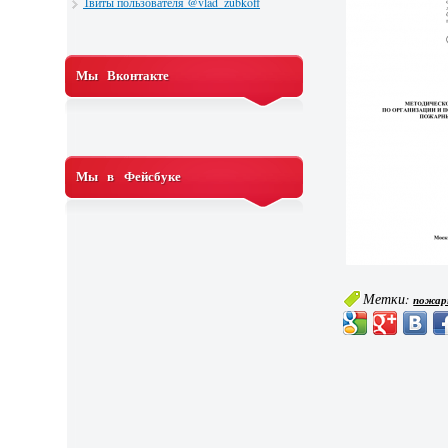
Твиты пользователя @vlad_zubkoff
Мы Вконтакте
Мы в Фейсбуке
Метки:
пожар