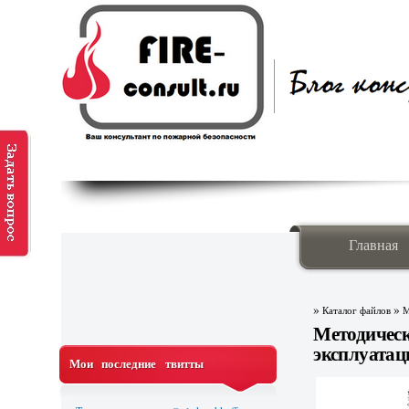
Главная
»
»
Каталог файлов
М
Методиче
эксплуата
Мои последние твитты