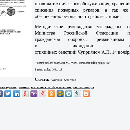
правила технического обслуживания, хранения
списания пожарных рукавов, а так ж
обеспечению безопасности работы с ними.
Методическое руководство утверждены за
Министра Российской Федерации 
гражданской обороны, чрезвычайным 
и ликвидации послед
стихийных бедствий Чуприяном А.П. 14 ноября
Формат файла: документ MS Word, упакованный в архив .rar
Размер файла
508.1 kB
Скачать
Скачали (4263 чел.)
,
,
,
ные рукава
ремонт
техническое обслуживание
эксплуатация