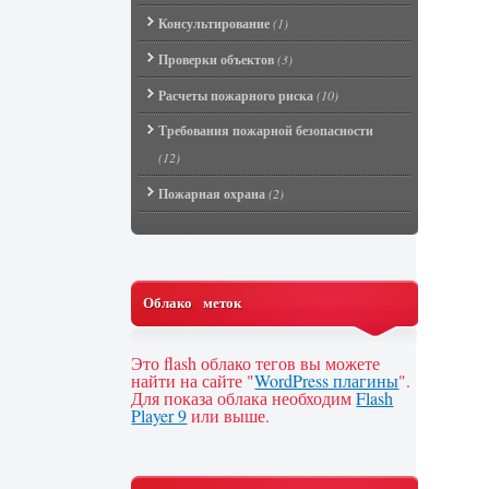
Консультирование
(1)
Проверки объектов
(3)
Расчеты пожарного риска
(10)
Требования пожарной безопасности
(12)
Пожарная охрана
(2)
Облако меток
Это flash облако тегов вы можете
найти на сайте "
WordPress плагины
".
Для показа облака необходим
Flash
Player 9
или выше.