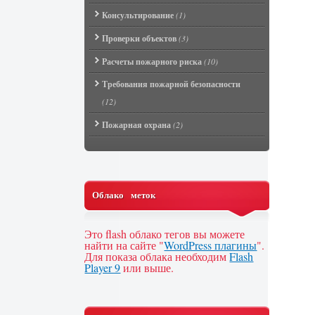
Консультирование
(1)
Проверки объектов
(3)
Расчеты пожарного риска
(10)
Требования пожарной безопасности
(12)
Пожарная охрана
(2)
Облако меток
Это flash облако тегов вы можете
найти на сайте "
WordPress плагины
".
Для показа облака необходим
Flash
Player 9
или выше.