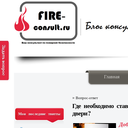
Главная
»
Вопрос-ответ
Где необходимо ста
двери?
Мои последние твитты
До