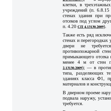
клетки, в трехэтажны
учреждений (п. 6.8.1
стенах здания при п
отсеков под углом друг
п. 4.20
СП 4.13130.2009
).
Также есть ряд исключ
стенах и перегородках
двери не требует
противопожарной стен
примыкающего отсека н
менее 4 м от стен п
2.13130.2009
); — в проти
типа, разделяющих те
зданиях класса Ф1, п
материалов и конструкц
В дверном проеме нару
подвала наружу, устан
требуется.