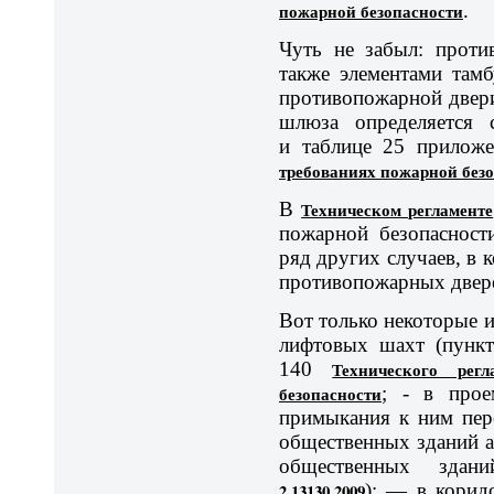
пожарной безопасности
.
Чуть не забыл: проти
также элементами там
противопожарной двери
шлюза определяется 
и таблице 25 прилож
требованиях пожарной без
В
Техническом регламенте
пожарной безопасност
ряд других случаев, в
противопожарных двер
Вот только некоторые 
лифтовых шахт (пункт
140
Технического рег
безопасности
; - в прое
примыкания к ним пер
общественных зданий а
общественных здан
2.13130.2009
); — в корид