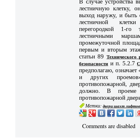
В случае устройства 
лестничную клетку, о
выход наружу, и быть 
лестничной клетки
перегородкой 1-го 
лестничными марш
промежуточной площа
первым и вторым этаж
статьи 89
Технического 
безопасности
и п. 5.2.7
С
предполагаю, означает
и других проемов
противопожарной, две
должно. В проеме 
противопожарной двери 
Метки:
двери шахт лифто
Comments are disabled