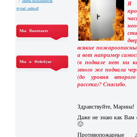
Твиты пользователя
Я
@vlad_zubkoff
пр
ча
нео
Мы Вконтакте
ст
д
всякие пожароопасны
а вот например самос
(в подвале нет ни к
Мы в Фейсбуке
этого же подвала че
(до уровня второг
рассека)? Спасибо.
Здравствуйте, Марина!
Даже не знаю как Вам 
🙂
Противопожарные 