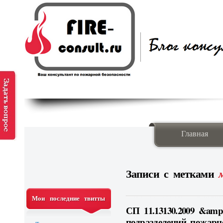
Главная
Записи с метками
Мои последние твитты
СП 11.13130.2009 &amp
подразделений пожарн