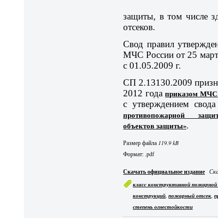
защиты, в том числе 
отсеков.
Свод правил утвержден
МЧС России от 25 марта
с 01.05.2009 г.
СП 2.13130.2009 призн
2012 года
приказом МЧС Р
с утверждением свод
противопожарной защи
объектов защиты»
.
Размер файла
119.9 kB
Формат: .pdf
Скачать официальное издание
Ска
класс конструктивной пожарной
,
,
конструкций
пожарный отсек
п
степень огнестойкости