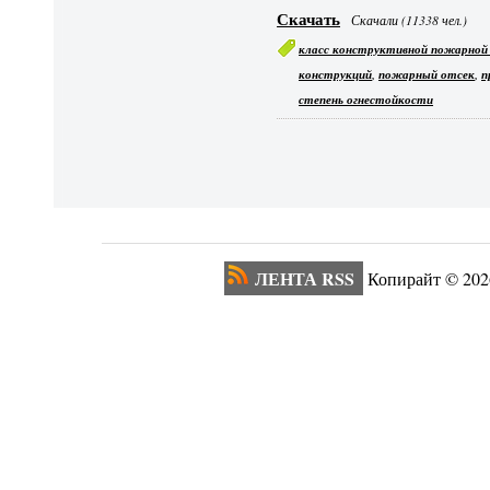
Скачать
Скачали (11338 чел.)
класс конструктивной пожарной
,
,
конструкций
пожарный отсек
п
степень огнестойкости
ЛЕНТА RSS
Копирайт ©
202