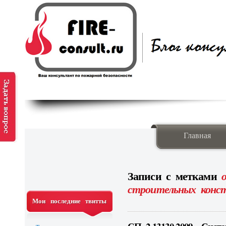
Главная
Записи с метками
строительных конс
Мои последние твитты