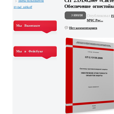
СП 2.13130.2009 «Сис
Твиты пользователя
Обеспечение огнестой
@vlad_zubkoff
Опубликовал
3 ИЮЛЯ
F
МЧС Рос...
Мы Вконтакте
Нет комментариев
Мы в Фейсбуке