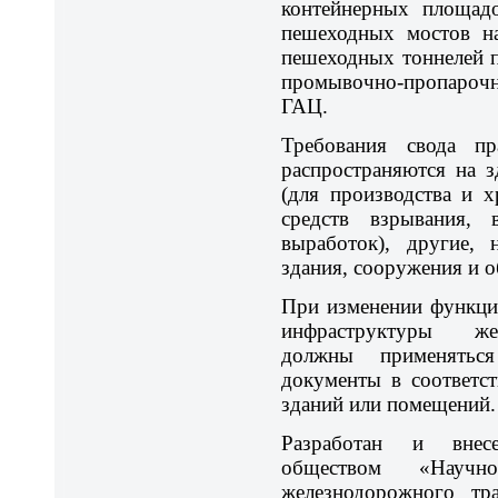
контейнерных площадо
пешеходных мостов н
пешеходных тоннелей 
промывочно-пропароч
ГАЦ.
Требования свода п
распространяются на з
(для производства и 
средств взрывания, 
выработок), другие, 
здания, сооружения и 
При изменении функци
инфраструктуры же
должны применятьс
документы в соответс
зданий или помещений.
Разработан и внес
обществом «Научно-
железнодорожного т