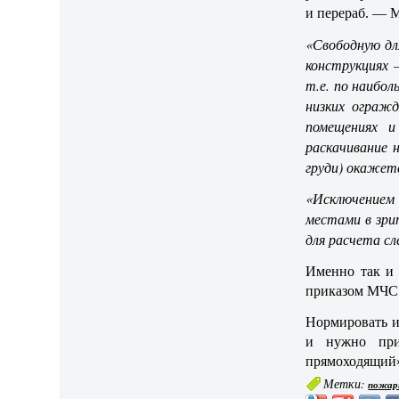
и перераб. — М
«Свободную дл
конструкциях —
т.е. по наибол
низких огражд
помещениях и
раскачивание 
груди) окажет
«Исключением
местами в зри
для расчета сл
Именно так и
приказом МЧС 
Нормировать и
и нужно при
прямоходящий» 
Метки:
пожар