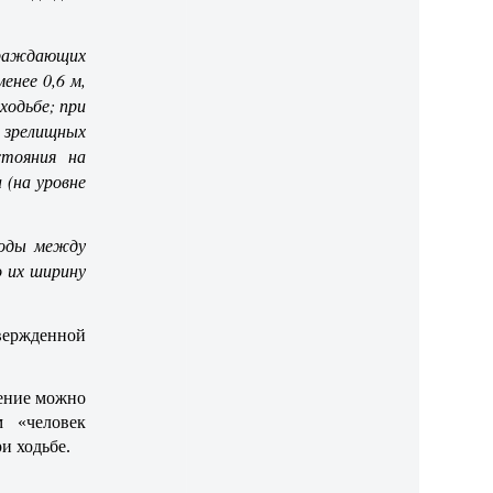
граждающих
енее 0,6 м,
ходьбе; при
в зрелищных
стояния на
 (на уровне
ходы между
о их ширину
твержденной
ение можно
 «человек
и ходьбе.