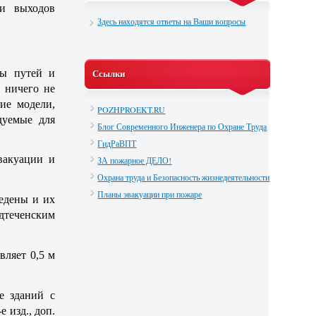
и выходов
Здесь находятся ответы на Ваши вопросы
ны путей и
Ссылки
 ничего не
ие модели,
POZHPROEKT.RU
дуемые для
Блог Современного Инженера по Охране Труда
ГидРаВПТ
вакуации и
ЗА пожарное ДЕЛО!
Охрана труда и Безопасность жизнедеятельности
Планы эвакуации при пожаре
едены и их
дтеченским
вляет 0,5 м
е зданий с
 изд., доп.