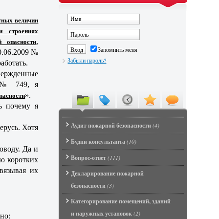
тных величин
и строениях
й опасности
,
Запомнить меня
.06.2009 №
Забыли пароль?
аботать.
вержденные
 № 749, я
пасности
».
ь почему я
Аудит пожарной безопасности
(4)
ерусь. Хотя
Будни консультанта
(10)
оводу. Да и
Вопрос-ответ
(111)
ию коротких
вязывая их
Декларирование пожарной
безопасности
(3)
Категорирование помещений, зданий
и наружных установок
(2)
но: