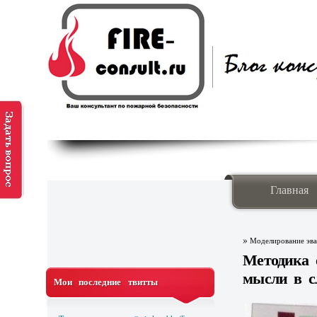
Главная
»
Моделирование эв
Методика 
мысли в с
Мои последние твитты