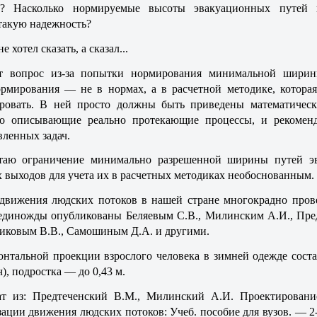
? Насколько нормируемые высоты эвакуационных путей 
такую надежность?
е хотел сказать, а сказал...
т вопрос из-за попытки нормирования минимальной шири
рмирования — не в нормах, а в расчетной методике, которая
ровать. В ней просто должны быть приведены математическ
но описывающие реально протекающие процессы, и рекомен
вленных задач.
итаю ограничение минимально разрешенной ширины путей э
 выходов для учета их в расчетных методиках необоснованным.
движения людских потоков в нашей стране многокрадно пров
 единожды опубликованы Беляевым С.В., Милинским А.И., Пре
иковым В.В., Самошиным Д.А. и другими.
нтальной проекции взрослого человека в зимней одежде соста
ч), подростка — до 0,43 м.
ат из: Предтеченский В.М., Милинский А.И. Проектировани
ации движения людских потоков: Учеб. пособие для вузов. — 2-е