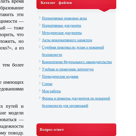
елить время
Каталог файлов
образование
тавить эти
Нормативные правовые акты
ходимости —
Нормативные документы
ный — тоже
Методические документы
ворить, что
Акты ненормативного характера
ложить, но
Судебная практика по делам о пожарной
охо?», а из
безопасности
Комментарии Федерального законодательства
 тем более
Учебная и справочная литература
Периодические издания
не имеющих
Статьи
едованиями
Мои работы
Формы и примеры документов по пожарной
безопасности для организаций
ых путей и
кие модели
роваться —
надежности
Вопрос-ответ
ому поводу.