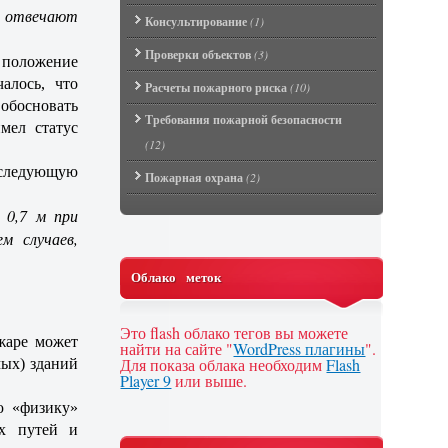
е отвечают
Консультирование
(1)
Проверки объектов
(3)
 положение
алось, что
Расчеты пожарного риска
(10)
босновать
Требования пожарной безопасности
мел статус
(12)
следующую
Пожарная охрана
(2)
 0,7 м при
м случаев,
Облако меток
Это flash облако тегов вы можете
жаре может
найти на сайте "
WordPress плагины
".
Для показа облака необходим
Flash
мых) зданий
Player 9
или выше.
ю «физику»
ых путей и