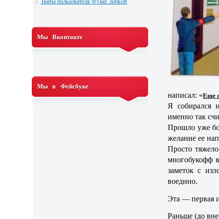
Твиты пользователя @vlad_zubkoff
Мы Вконтакте
Мы в Фейсбуке
написал: «
Еще 
Я собирался 
именно так сч
Прошло уже бол
желание ее нап
Просто тяжело 
многобукофф в
заметок с изл
воедино.
Эта — первая и
Раньше (до вн