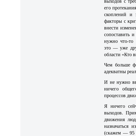
выходов с тре
его протекани
скоплений и 
факторы с кри
внести измене
сопоставить и
нужно что-то 
это — уже дру
области «Кто в
Чем больше фа
адекватны реал
И не нужно в
ничего общег
процессов дви
Я ничего сей
выходов. При
движения люд
назначаться и
(скажем — 95 