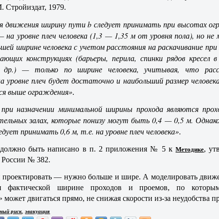
. Стройиздат, 1979.
я движения ширину пути b следует принимать при высотах о
 на уровне плеч человека (1,3 — 1,35 м от уровня пола), но не м
ьшей ширине человека с учетом расстояния на раскачивание при 
ающих конструкциях (барьеры, перила, спинки рядов кресел 
 др.) — только по ширине человека, учитывая, что рас
на уровне плеч будет достаточно и наибольший размер человека
ся выше ограждения»
.
 при назначении минимальной ширины прохода являются про
тельных залах, которые понизу могут быть 0,4 — 0,5 м. Однак
едует принимать 0,6 м, т.е. на уровне плеч человека»
.
 должно быть написано в п. 2 приложения № 5 к
Методике
, у
России № 382.
 проектировать — нужно больше и шире. А моделировать движ
 фактической ширине проходов и проемов, по которым
может двигаться прямо, не снижая скорости из-за неудобства пр
,
ный риск
эвакуация