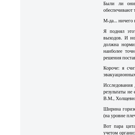
Были ли они
обеспечивают 
М-да... ничего н
Я поднял это
выходов. И но
должна норми
наиболее точ
решения поста
Короче: я сч
эвакуационных
Исследования 
результаты не
В.М., Холщевн
Ширина горизо
(на уровне пле
Вот пара цит
учетом организ