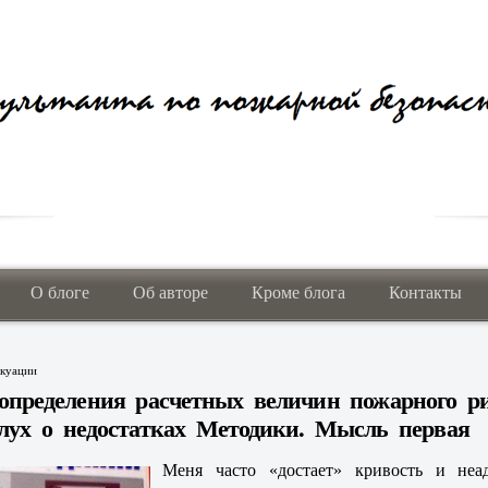
О блоге
Об авторе
Кроме блога
Контакты
акуации
определения расчетных величин пожарного ри
лух о недостатках Методики. Мысль первая
Меня часто «достает» кривость и неад