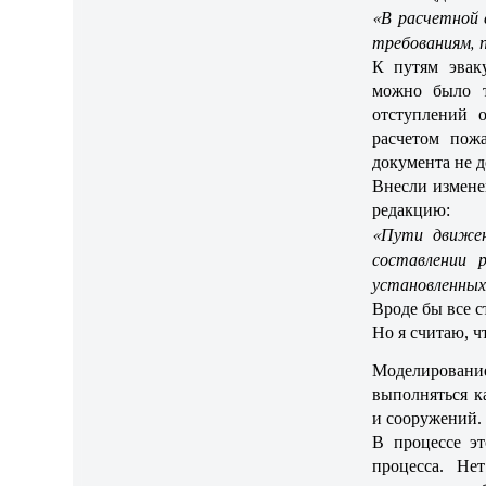
«В расчетной
требованиям, 
К путям эвак
можно было т
отступлений 
расчетом пож
документа не д
Внесли измене
редакцию:
«Пути движен
составлении 
установленных
Вроде бы все с
Но я считаю, ч
Моделирование
выполняться к
и сооружений.
В процессе эт
процесса. Не