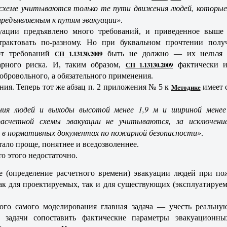
 схеме учитываются только те пути движения людей, которы
предъявляемым к путям эвакуации»
.
уации предъявлено много требований, и приведенное выше
рактовать по-разному. Но при буквальном прочтении получ
от требований
СП 1.13130.2009
быть не должно — их нельзя о
арного риска. И, таким образом,
СП 1.13130.2009
фактически и
обровольного, а обязательного применения.
ния. Теперь тот же абзац п. 2 приложения № 5 к
Методике
имеет 
ия людей и выходы высотой менее 1,9 м и шириной менее
расчетной схемы эвакуации не учитываются, за исключение
 в нормативных документах по пожарной безопасности»
.
тало проще, понятнее и вседозволеннее.
то этого недостаточно.
 (определение расчетного времени) эвакуации людей при по
ак для проектируемых, так и для существующих (эксплуатируе
ого самого моделирования главная задача — учесть реальну
т задачи сопоставить фактические параметры эвакуационн