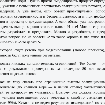
бованиями норм. Нужно просто смоделировать процесс: опред
я, участки с повышенной плотностью эвакуационных потоков, 
задержек. А уже потом, если объект проектируемый, сопос
териями своевременности и беспрепятственности и, при необ
ния в проектную документацию. А если объект уже построен
 сделать вывод: хорошо это или плохо. И все! Можно еще го
там разработать и предложить. Можно и разработать, и пред
гой вопрос, не из области «Что такое хорошо и что такое пл
иноват?» и «Что делать?».
кторов будет учтено при моделировании (любого процесса),
ьности будут полученные результаты.
водить никаких дополнительных ограничений! Тем более — 
о с результатами проведенных за последние 80 лет иссл
жения людских потоков.
час не хочу сказать про ограничение высоты эвакуационн
меняемые (по крайней мере — в нашей стране) математичес
ей ее по-просту не учитывают. Поэтому она должна норми
з условия превышения роста человека с какой-то степенью 
или 99%). Кстати, я не видел результатов исследований по эт