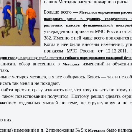
наших Методик расчета пожарного риска.
Больше всего —
Методики определения расче
пожарного риска в зданиях, сооружениях 
различных классов функциональной пожарно
утвержденной приказом МЧС России от 30
382. Именно с ней чаще всего приходится р
Когда в нее были внесены изменения, ут
приказом МЧС России от 12.12.2011.
один гвоздь в крышку гроба системы гибкого нормирования пожарной безо
написать обзор внесенных в
Методику
изменений и объяснит
итаю.
ьше четырех месяцев, а я все собираюсь. Боюсь — так и не соб
исать так меня и не покидает.
найти время и сразу изложить все, что хочу сказать по этому п
 таком повествовании получится. Поэтому решил сделать сер
ожением отдельных мыслей по теме, не структурируя и не с
з них.
есения) изменений в п. 2 приложения № 5 к
Методике
было написа