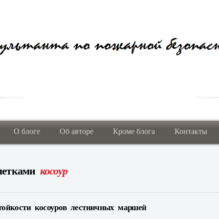
О блоге
Об авторе
Кроме блога
Контакты
 метками
косоур
тойкости косоуров лестничных маршей