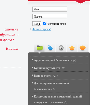
Запомнить меня
 степень
Забыли пароль?
обратное в
ет фото?
Кирилл
Аудит пожарной безопасности
(4)
Будни консультанта
(10)
Вопрос-ответ
(111)
Декларирование пожарной
безопасности
(3)
Категорирование помещений, зданий
и наружных установок
(2)