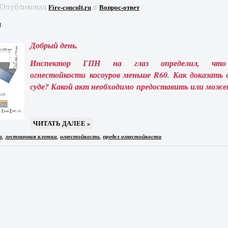
Опубликовал
в
Fire-concult.ru
Вопрос-ответ
я
Добрый день.
Инспектор ГПН на глаз определил, что
огнестойкости косоуров меньше R60. Как доказать 
суде? Какой акт необходимо предоставить или мож
ЧИТАТЬ ДАЛЕЕ »
,
,
,
а
лестничная клетка
огнестойкость
предел огнестойкости