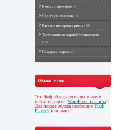
Консультирование
(1)
Проверки объектов
(3)
Расчеты пожарного риска
(10)
Требования пожарной безопасности
(12)
Пожарная охрана
(2)
Облако меток
Это flash облако тегов вы можете
найти на сайте "
WordPress плагины
".
Для показа облака необходим
Flash
Player 9
или выше.