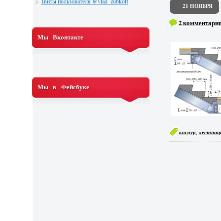
Твиты пользователя @vlad_zubkoff
21 НОЯБРЯ
2 комментари
Мы Вконтакте
Мы в Фейсбуке
,
косоур
лестниц