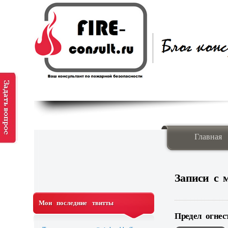
Главная
Записи с
Мои последние твитты
Предел огнес