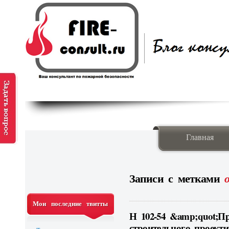
Главная
Записи с метками
Мои последние твитты
Н 102-54 &amp;quot;
строительного проек