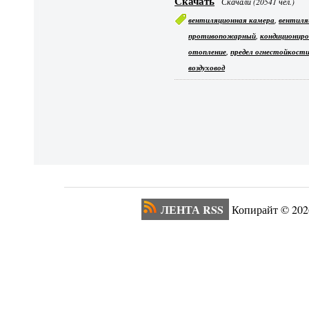
Скачать
Скачали (20541 чел.)
,
вентиляционная камера
вентиля
,
противопожарный
кондициониро
,
отопление
предел огнестойкост
воздуховод
ЛЕНТА RSS
Копирайт ©
202