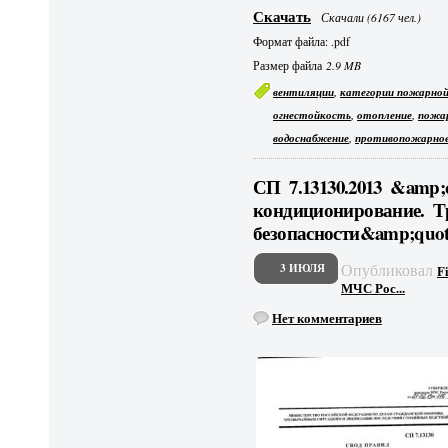
Скачать
Скачали (6167 чел.)
Формат файла: .pdf
Размер файла
2.9 MB
,
вентиляции
категории пожарной
,
,
огнестойкость
отопление
пожар
,
водоснабжение
противопожарное
СП 7.13130.2013 &amp;
кондиционирование. Т
безопасности&amp;quot
Опубликовал
3 ИЮЛЯ
F
МЧС Рос...
Нет комментариев