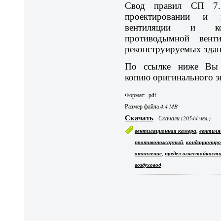
Свод правил СП 7.1
проектировании и 
вентиляции и кон
противодымной вент
реконструируемых здан
По ссылке ниже Вы 
копию оригинального э
Формат: .pdf
Размер файла
4.4 MB
Скачать
Скачали (20544 чел.)
,
вентиляционная камера
вентиля
,
противопожарный
кондициониро
,
отопление
предел огнестойкост
воздуховод