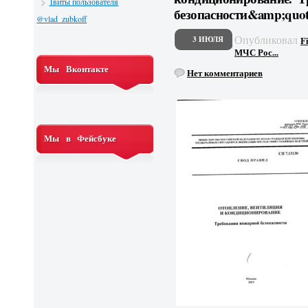
Твиты пользователя
безопасности&amp;quot
@vlad_zubkoff
Опубликовал
3 ИЮЛЯ
F
МЧС Рос...
Мы Вконтакте
Нет комментариев
Мы в Фейсбуке