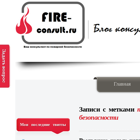
Главная
Записи с метками
безопасности
Мои последние твитты