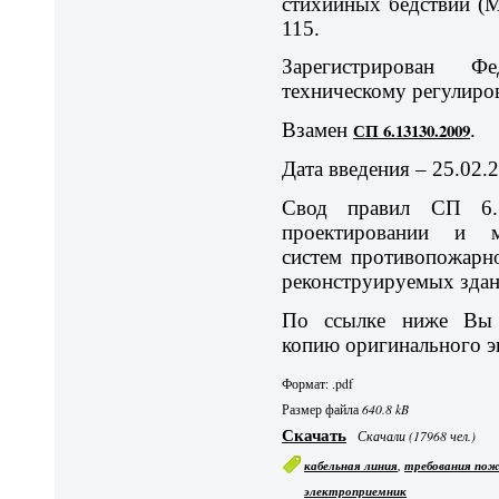
стихийных бедствий (М
115.
Зарегистрирован Ф
техническому регулиро
Взамен
СП 6.13130.2009
.
Дата введения – 25.02.2
Свод правил СП 6.1
проектировании и м
систем противопожарн
реконструируемых здан
По ссылке ниже Вы 
копию оригинального э
Формат: .pdf
Размер файла
640.8 kB
Скачать
Скачали (17968 чел.)
,
кабельная линия
требования пож
электроприемник