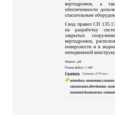
вертодромов, а та
обеспеченности допол
спасательным оборудов
Свод правил СП 135.13
на разработку сист
закрытых сооружен
вертодромов, располо
поверхности и в водн
неподвижной конструкц
Формат: .pdf
Размер файла
1.2 MB
Скачать
Скачали (2579 чел.)
,
вертодром
оповещение о пожаре
,
спасательное оборудование
сист
,
пожарной безопасности
установ