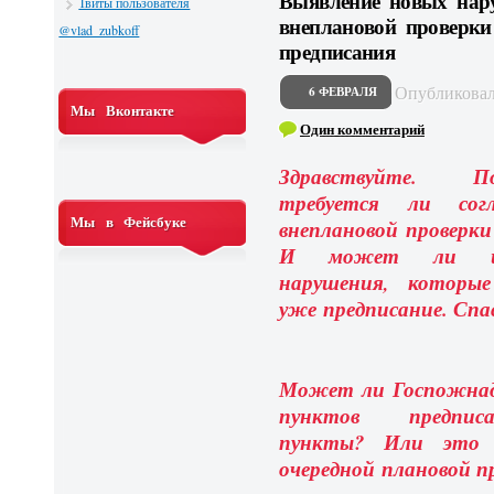
Выявление новых нар
Твиты пользователя
внеплановой проверки
@vlad_zubkoff
предписания
Опубликова
6 ФЕВРАЛЯ
Мы Вконтакте
Один комментарий
Здравствуйте. П
требуется ли согл
Мы в Фейсбуке
внеплановой проверки
И может ли инс
нарушения, которы
уже
предписание. Спа
Может ли Госпожнадз
пунктов предпис
пункты? Или это 
очередной плановой п