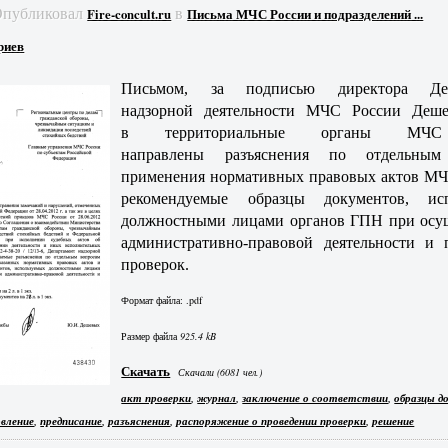
Опубликовал
в
Fire-concult.ru
Письма МЧС России и подразделений ...
риев
Письмом, за подписью директора Деп
надзорной деятельности МЧС России Деш
в территориальные органы МЧС
направлены разъяснения по отдельным
применения нормативных правовых актов МЧ
рекомендуемые образцы документов, исп
должностными лицами органов ГПН при осу
административно-правовой деятельности и 
проверок.
Формат файла: .pdf
Размер файла
925.4 kB
Скачать
Скачали (6081 чел.)
,
,
,
акт проверки
журнал
заключение о соответствии
образцы д
,
,
,
,
вление
предписание
разъяснения
распоряжение о проведении проверки
решение