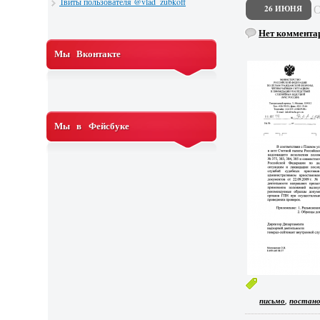
Твиты пользователя @vlad_zubkoff
26 ИЮНЯ
Нет коммента
Мы Вконтакте
Мы в Фейсбуке
,
письмо
постано