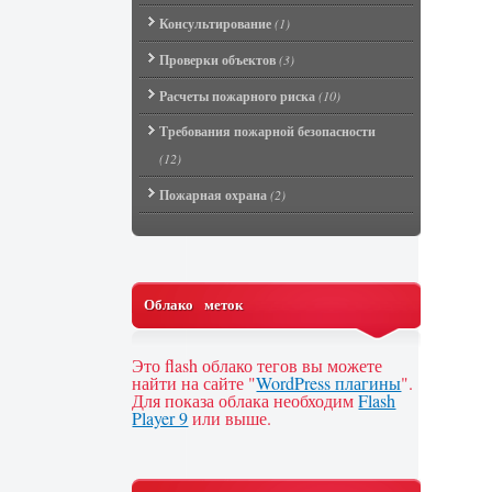
Консультирование
(1)
Проверки объектов
(3)
Расчеты пожарного риска
(10)
Требования пожарной безопасности
(12)
Пожарная охрана
(2)
Облако меток
Это flash облако тегов вы можете
найти на сайте "
WordPress плагины
".
Для показа облака необходим
Flash
Player 9
или выше.