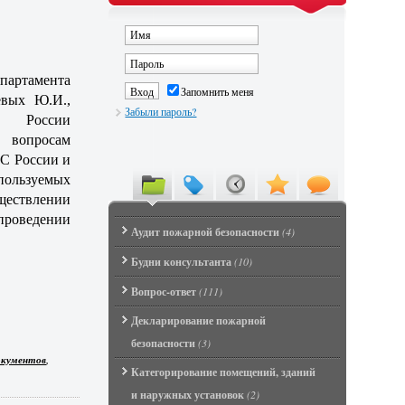
артамента
Запомнить меня
евых Ю.И.,
Забыли пароль?
 России
 вопросам
С России и
ользуемых
ществлении
проведении
Аудит пожарной безопасности
(4)
Будни консультанта
(10)
Вопрос-ответ
(111)
Декларирование пожарной
безопасности
(3)
,
окументов
Категорирование помещений, зданий
и наружных установок
(2)