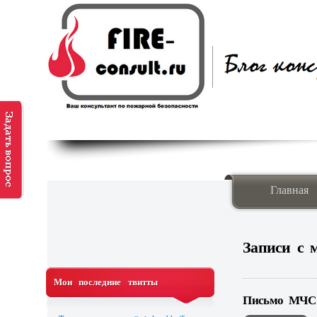
Главная
Записи с
Мои последние твитты
Письмо МЧС Р